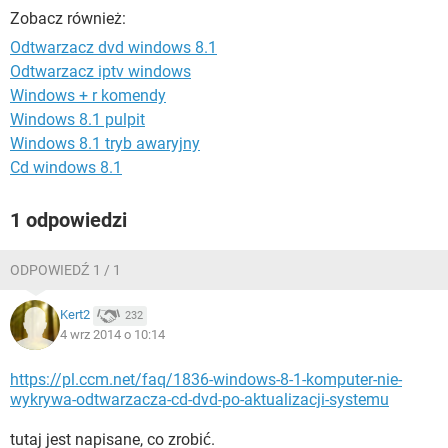
WINDOWS 10
Zobacz również:
Odtwarzacz dvd windows 8.1
Odtwarzacz iptv windows
Windows + r komendy
Windows 8.1 pulpit
Windows 8.1 tryb awaryjny
Cd windows 8.1
1 odpowiedzi
ODPOWIEDŹ 1 / 1
Kert2
232
4 wrz 2014 o 10:14
https://pl.ccm.net/faq/1836-windows-8-1-komputer-nie-
wykrywa-odtwarzacza-cd-dvd-po-aktualizacji-systemu
tutaj jest napisane, co zrobić.