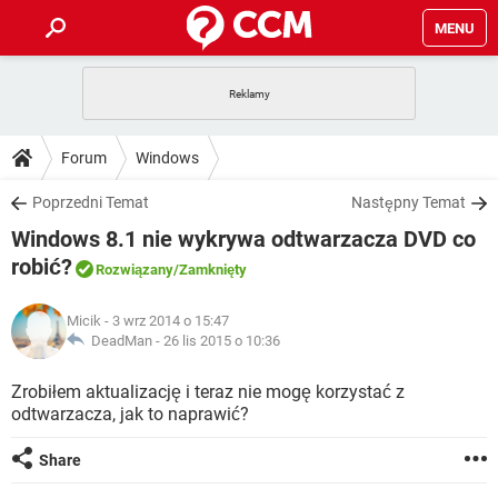
MENU
STRONA GŁÓWNA
YOUTUBE
TIKTOK
PORADY
Forum
Windows
GRY
WHATSAPP
PlayStation
TIKTOK
DO POBRANIA
Poprzedni Temat
Następny Temat
SPOTIFY
NETFLIX
GRY
WHATSAPP
Windows 8.1 nie wykrywa odtwarzacza DVD co
INSTAGRAM
ANDROID
FACEBOOK
TIKTOK
FORUM
SPOTIFY
NETFLIX
robić?
Rozwiązany
/Zamknięty
WINDOWS 10
GRY
WHATSAPP
INSTAGRAM
COVID-19
FACEBOOK
TIKTOK
ARTYKUŁY
IOS
NETFLIX
Micik
- 3 wrz 2014 o 15:47
WINDOWS 10
GRY
WHATSAPP
DeadMan -
26 lis 2015 o 10:36
INSTAGRAM
COVID-19
FACEBOOK
TIKTOK
SPOTIFY
NETFLIX
Zrobiłem aktualizację i teraz nie mogę korzystać z
WINDOWS 10
GRY
WHATSAPP
INSTAGRAM
FACEBOOK
odtwarzacza, jak to naprawić?
SPOTIFY
NETFLIX
WINDOWS 10
Share
INSTAGRAM
FACEBOOK