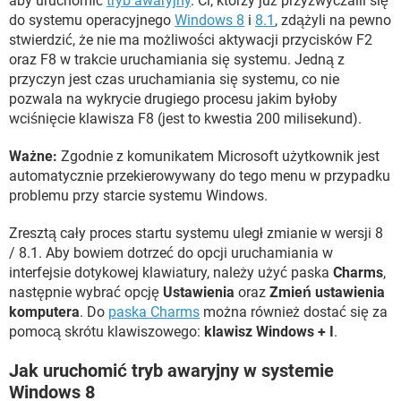
aby uruchomić
tryb awaryjny
. Ci, którzy już przyzwyczaili się
do systemu operacyjnego
Windows 8
i
8.1
, zdążyli na pewno
stwierdzić, że nie ma możliwości aktywacji przycisków F2
oraz F8 w trakcie uruchamiania się systemu. Jedną z
przyczyn jest czas uruchamiania się systemu, co nie
pozwala na wykrycie drugiego procesu jakim byłoby
wciśnięcie klawisza F8 (jest to kwestia 200 milisekund).
Ważne:
Zgodnie z komunikatem Microsoft użytkownik jest
automatycznie przekierowywany do tego menu w przypadku
problemu przy starcie systemu Windows.
Zresztą cały proces startu systemu uległ zmianie w wersji 8
/ 8.1. Aby bowiem dotrzeć do opcji uruchamiania w
interfejsie dotykowej klawiatury, należy użyć paska
Charms
,
następnie wybrać opcję
Ustawienia
oraz
Zmień ustawienia
komputera
. Do
paska Charms
można również dostać się za
pomocą skrótu klawiszowego:
klawisz Windows + I
.
Jak uruchomić tryb awaryjny w systemie
Windows 8