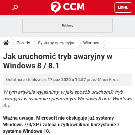
MENU
STRONA GŁÓWNA
YOUTUBE
TIKTOK
PORADY
Porady
Systemy operacyjne
Windows
GRY
WHATSAPP
PlayStation
TIKTOK
DO POBRANIA
Jak uruchomić tryb awaryjny w
Windows 8
SPOTIFY
NETFLIX
GRY
WHATSAPP
Windows 8 / 8.1
INSTAGRAM
ANDROID
FACEBOOK
TIKTOK
FORUM
SPOTIFY
NETFLIX
WINDOWS 10
GRY
WHATSAPP
Ostatnia aktualizacja:
17 paź 2020 o 14:57
przez
Макс Вега
.
INSTAGRAM
COVID-19
FACEBOOK
TIKTOK
ARTYKUŁY
IOS
NETFLIX
WINDOWS 10
GRY
WHATSAPP
W tym artykule wyjaśnimy, w jaki sposób uruchomić tryb
INSTAGRAM
COVID-19
FACEBOOK
TIKTOK
awaryjny w systemie operacyjnym Windows 8 oraz Windows
SPOTIFY
NETFLIX
8.1.
WINDOWS 10
GRY
WHATSAPP
INSTAGRAM
FACEBOOK
SPOTIFY
NETFLIX
Ważna uwaga. Microsoft nie obsługuje już systemy
WINDOWS 10
Windows 7/8/XP i zaleca użytkownikom korzystanie z
INSTAGRAM
FACEBOOK
systemu Windows 10.