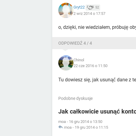
Gryt22
52
2 wrz 2014 o 17:57
o, dzięki, nie wiedziałem, próbuję o
ODPOWIEDŹ 4 / 4
Chinol
22 cze 2016 o 11:50
Tu dowiesz się, jak usunąć dane z t
Podobne dyskusje
Jak całkowicie usunąć kont
moa
-
16 gru 2014 o 13:50
moa
-
19 gru 2014 o 11:15