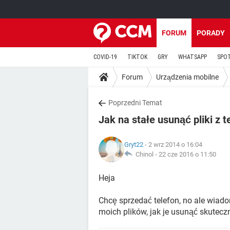
FORUM
PORADY
COVID-19
TIKTOK
GRY
WHATSAPP
SPO
Forum
Urządzenia mobilne
Poprzedni Temat
Jak na stałe usunąć pliki z 
Gryt22
- 2 wrz 2014 o 16:04
Chinol -
22 cze 2016 o 11:50
Heja
Chcę sprzedać telefon, no ale wiado
moich plików, jak je usunąć skutecz