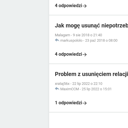
4 odpowiedzi
Jak mogę usunąć niepotrze
Malagam
-
9 sie 2018 o 21:40
markuspololo
-
23 paź 2018 o 08:00
4 odpowiedzi
Problem z usunięciem relacji
xrataj56x
-
22 lip 2022 o 22:10
MaximCCM
-
25 lip 2022 o 15:01
1 odpowiedzi