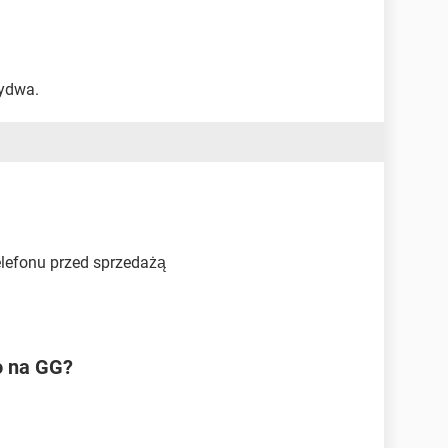
bydwa.
elefonu przed sprzedażą
o na GG?