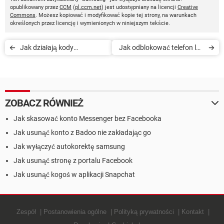
opublikowany przez
CCM
(
pl.ccm.net
) jest udostępniany na licencji
Creative
Commons
. Możesz kopiować i modyfikować kopie tej strony, na warunkach
określonych przez licencję i wymienionych w niniejszym tekście.
Jak działają kody
Jak odblokować telefon lub
resetowania w
tablet Samsung bez wzoru
smartfonach Samsung
blokady
ZOBACZ RÓWNIEŻ
Jak skasować konto Messenger bez Facebooka
Jak usunąć konto z Badoo nie zakładając go
Jak wyłączyć autokorektę samsung
Jak usunąć stronę z portalu Facebook
Jak usunąć kogoś w aplikacji Snapchat
Zespół
Postanowienia ogólne
Polityką prywatności
Kontakt