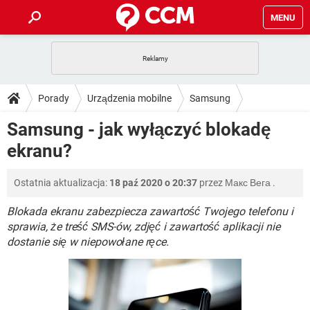
MENU
STRONA GŁÓWNA
YOUTUBE
TIKTOK
PORADY
Porady
Urządzenia mobilne
Samsung
GRY
WHATSAPP
PlayStation
TIKTOK
DO POBRANIA
Samsung - jak wyłączyć blokadę
SPOTIFY
NETFLIX
GRY
WHATSAPP
ekranu?
INSTAGRAM
ANDROID
FACEBOOK
TIKTOK
FORUM
SPOTIFY
NETFLIX
WINDOWS 10
GRY
WHATSAPP
Ostatnia aktualizacja:
18 paź 2020 o 20:37
przez
Макс Вега
.
INSTAGRAM
COVID-19
FACEBOOK
TIKTOK
ARTYKUŁY
IOS
NETFLIX
WINDOWS 10
GRY
WHATSAPP
Blokada ekranu zabezpiecza zawartość Twojego telefonu i
INSTAGRAM
COVID-19
FACEBOOK
TIKTOK
sprawia, że treść SMS-ów, zdjęć i zawartość aplikacji nie
SPOTIFY
NETFLIX
dostanie się w niepowołane ręce.
WINDOWS 10
GRY
WHATSAPP
INSTAGRAM
FACEBOOK
SPOTIFY
NETFLIX
WINDOWS 10
INSTAGRAM
FACEBOOK