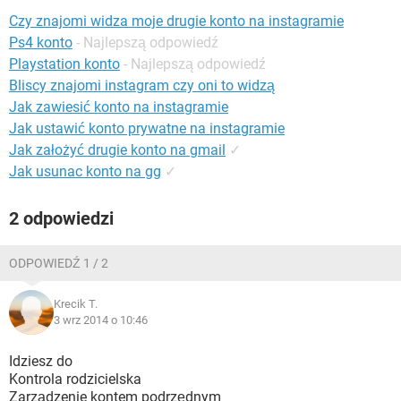
WINDOWS 10
Czy znajomi widza moje drugie konto na instagramie
Ps4 konto
- Najlepszą odpowiedź
Playstation konto
- Najlepszą odpowiedź
Bliscy znajomi instagram czy oni to widzą
Jak zawiesić konto na instagramie
Jak ustawić konto prywatne na instagramie
Jak założyć drugie konto na gmail
✓
Jak usunac konto na gg
✓
2 odpowiedzi
ODPOWIEDŹ 1 / 2
Krecik T.
3 wrz 2014 o 10:46
Idziesz do
Kontrola rodzicielska
Zarządzenie kontem podrzędnym