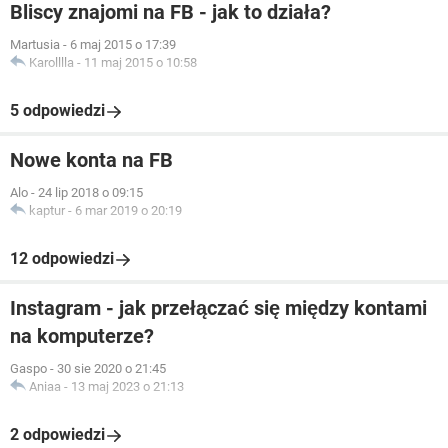
Bliscy znajomi na FB - jak to działa?
Martusia
-
6 maj 2015 o 17:39
Karolllla
-
11 maj 2015 o 10:58
5 odpowiedzi
Nowe konta na FB
Alo
-
24 lip 2018 o 09:15
kaptur
-
6 mar 2019 o 20:19
12 odpowiedzi
Instagram - jak przełączać się między kontami
na komputerze?
Gaspo
-
30 sie 2020 o 21:45
Aniaa
-
13 maj 2023 o 21:13
2 odpowiedzi