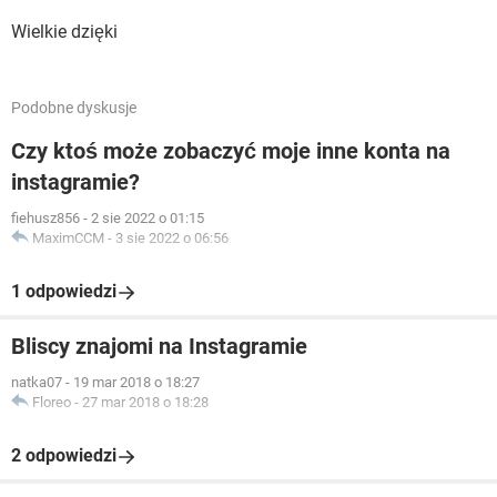
Wielkie dzięki
Podobne dyskusje
Czy ktoś może zobaczyć moje inne konta na
instagramie?
fiehusz856
-
2 sie 2022 o 01:15
MaximCCM
-
3 sie 2022 o 06:56
1 odpowiedzi
Bliscy znajomi na Instagramie
natka07
-
19 mar 2018 o 18:27
Floreo
-
27 mar 2018 o 18:28
2 odpowiedzi