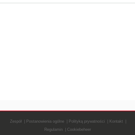
Zespół
Postanowienia ogólne
Polityką prywatności
Kontakt
Regulamin
Cookiebeheer