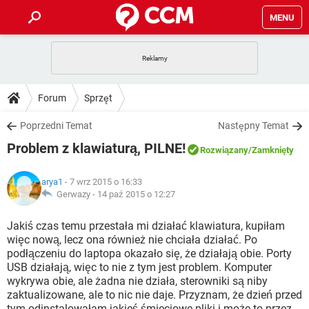
MENU
STRONA GŁÓWNA
YOUTUBE
TIKTOK
PORADY
Forum
Sprzęt
GRY
WHATSAPP
PlayStation
TIKTOK
DO POBRANIA
Poprzedni Temat
Następny Temat
SPOTIFY
NETFLIX
GRY
WHATSAPP
Problem z klawiaturą, PILNE!
INSTAGRAM
ANDROID
FACEBOOK
TIKTOK
Rozwiązany
/Zamknięty
FORUM
SPOTIFY
NETFLIX
WINDOWS 10
GRY
WHATSAPP
arya1
- 7 wrz 2015 o 16:33
INSTAGRAM
COVID-19
FACEBOOK
TIKTOK
ARTYKUŁY
Gerwazy -
14 paź 2015 o 12:27
IOS
NETFLIX
WINDOWS 10
GRY
WHATSAPP
INSTAGRAM
COVID-19
FACEBOOK
TIKTOK
Jakiś czas temu przestała mi działać klawiatura, kupiłam
SPOTIFY
NETFLIX
więc nową, lecz ona również nie chciała działać. Po
WINDOWS 10
GRY
WHATSAPP
podłączeniu do laptopa okazało się, że działają obie. Porty
INSTAGRAM
FACEBOOK
USB działają, więc to nie z tym jest problem. Komputer
SPOTIFY
NETFLIX
WINDOWS 10
wykrywa obie, ale żadna nie działa, sterowniki są niby
INSTAGRAM
FACEBOOK
zaktualizowane, ale to nic nie daje. Przyznam, że dzień przed
tym odinstalowałam jakieś śmieciowe pliki i może to przez