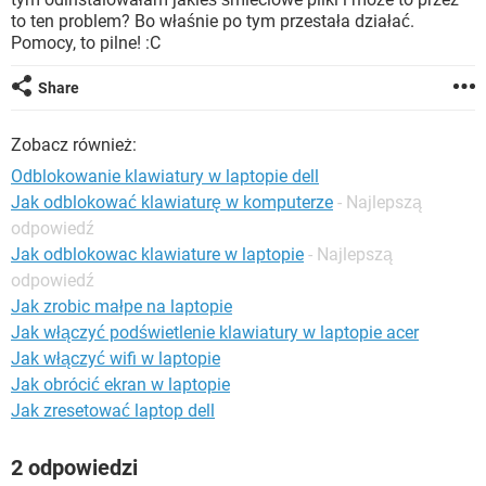
WINDOWS 10
to ten problem? Bo właśnie po tym przestała działać.
Pomocy, to pilne! :C
Share
Zobacz również:
Odblokowanie klawiatury w laptopie dell
Jak odblokować klawiaturę w komputerze
- Najlepszą
odpowiedź
Jak odblokowac klawiature w laptopie
- Najlepszą
odpowiedź
Jak zrobic małpe na laptopie
Jak włączyć podświetlenie klawiatury w laptopie acer
Jak włączyć wifi w laptopie
Jak obrócić ekran w laptopie
Jak zresetować laptop dell
2 odpowiedzi