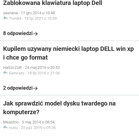
Zablokowana klawiatura laptop Dell
zawiana
-
11 gru 2014 o 10:48
Tom84
-
18 lip 2021 o 10:39
8 odpowiedzi
Kupilem uzywany niemiecki laptop DELL win xp
i chce go format
HaSzcZoR
-
24 maj 2016 o 20:52
Gerwazy
-
18 lip 2016 o 21:06
2 odpowiedzi
Jak sprawdzić model dysku twardego na
komputerze?
Meastrio
-
3 maj 2014 o 08:54
nunu
-
23 paź 2019 o 05:36