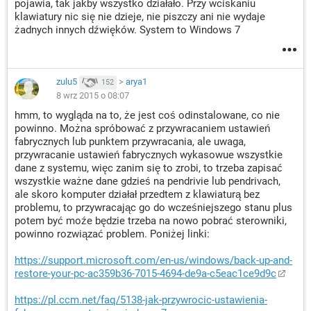
pojawia, tak jakby wszystko działało. Przy wciskaniu
klawiatury nic się nie dzieje, nie piszczy ani nie wydaje
żadnych innych dźwięków. System to Windows 7
zulu5
>
arya1
152
8 wrz 2015 o 08:07
hmm, to wygląda na to, że jest coś odinstalowane, co nie
powinno. Można spróbować z przywracaniem ustawień
fabrycznych lub punktem przywracania, ale uwaga,
przywracanie ustawień fabrycznych wykasowue wszystkie
dane z systemu, więc zanim się to zrobi, to trzeba zapisać
wszystkie ważne dane gdzieś na pendrivie lub pendrivach,
ale skoro komputer działał przedtem z klawiaturą bez
problemu, to przywracając go do wcześniejszego stanu plus
potem być moźe będzie trzeba na nowo pobrać sterowniki,
powinno rozwiązać problem. Poniżej linki:
https://support.microsoft.com/en-us/windows/back-up-and-
restore-your-pc-ac359b36-7015-4694-de9a-c5eac1ce9d9c
https://pl.ccm.net/faq/5138-jak-przywrocic-ustawienia-