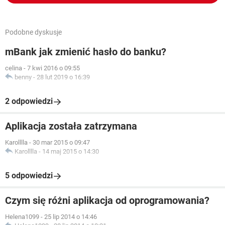
Podobne dyskusje
mBank jak zmienić hasło do banku?
celina
-
7 kwi 2016 o 09:55
benny
-
28 lut 2019 o 16:39
2 odpowiedzi
Aplikacja została zatrzymana
Karolllla
-
30 mar 2015 o 09:47
Karolllla
-
14 maj 2015 o 14:30
5 odpowiedzi
Czym się różni aplikacja od oprogramowania?
Helena1099
-
25 lip 2014 o 14:46