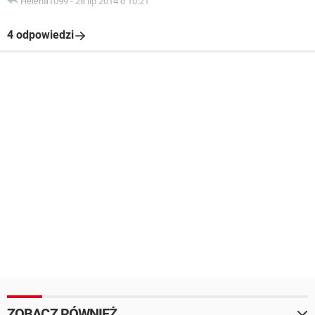
Helena1099
-
28 lip 2014 o 10:21
4 odpowiedzi
ZOBACZ RÓWNIEŻ