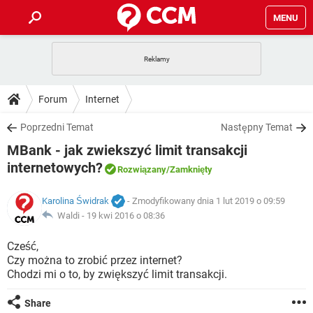
MENU
STRONA GŁÓWNA
YOUTUBE
TIKTOK
PORADY
Forum
Internet
GRY
WHATSAPP
PlayStation
TIKTOK
DO POBRANIA
Poprzedni Temat
Następny Temat
SPOTIFY
NETFLIX
GRY
WHATSAPP
MBank - jak zwiekszyć limit transakcji
INSTAGRAM
ANDROID
FACEBOOK
TIKTOK
FORUM
SPOTIFY
NETFLIX
internetowych?
Rozwiązany
/Zamknięty
WINDOWS 10
GRY
WHATSAPP
INSTAGRAM
COVID-19
FACEBOOK
TIKTOK
ARTYKUŁY
IOS
NETFLIX
Karolina Świdrak
- Zmodyfikowany dnia 1 lut 2019 o 09:59
WINDOWS 10
GRY
WHATSAPP
Waldi -
19 kwi 2016 o 08:36
INSTAGRAM
COVID-19
FACEBOOK
TIKTOK
SPOTIFY
NETFLIX
Cześć,
WINDOWS 10
GRY
WHATSAPP
INSTAGRAM
FACEBOOK
Czy można to zrobić przez internet?
SPOTIFY
NETFLIX
Chodzi mi o to, by zwiększyć limit transakcji.
WINDOWS 10
INSTAGRAM
FACEBOOK
Share