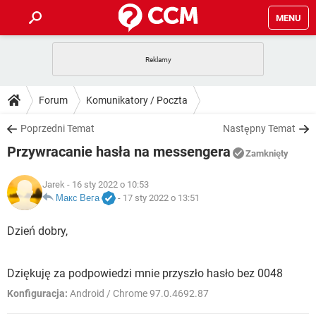
MENU
STRONA GŁÓWNA
YOUTUBE
TIKTOK
PORADY
Forum
Komunikatory / Poczta
GRY
WHATSAPP
PlayStation
TIKTOK
DO POBRANIA
Poprzedni Temat
Następny Temat
SPOTIFY
NETFLIX
GRY
WHATSAPP
Przywracanie hasła na messengera
INSTAGRAM
ANDROID
FACEBOOK
TIKTOK
Zamknięty
FORUM
SPOTIFY
NETFLIX
WINDOWS 10
GRY
WHATSAPP
Jarek
- 16 sty 2022 o 10:53
INSTAGRAM
COVID-19
FACEBOOK
TIKTOK
ARTYKUŁY
Макс Вега
-
17 sty 2022 o 13:51
IOS
NETFLIX
WINDOWS 10
GRY
WHATSAPP
INSTAGRAM
COVID-19
FACEBOOK
TIKTOK
Dzień dobry,
SPOTIFY
NETFLIX
WINDOWS 10
GRY
WHATSAPP
INSTAGRAM
FACEBOOK
Dziękuję za podpowiedzi mnie przyszło hasło bez 0048
SPOTIFY
NETFLIX
WINDOWS 10
Konfiguracja:
Android / Chrome 97.0.4692.87
INSTAGRAM
FACEBOOK