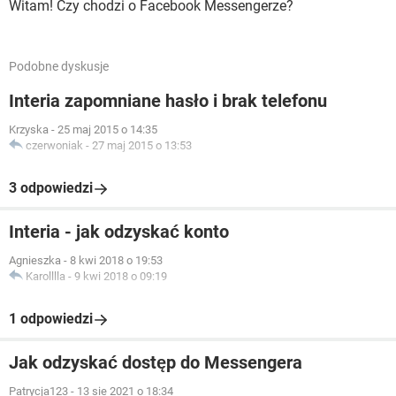
Witam! Czy chodzi o Facebook Messengerze?
Podobne dyskusje
Interia zapomniane hasło i brak telefonu
Krzyska
-
25 maj 2015 o 14:35
czerwoniak
-
27 maj 2015 o 13:53
3 odpowiedzi
Interia - jak odzyskać konto
Agnieszka
-
8 kwi 2018 o 19:53
Karolllla
-
9 kwi 2018 o 09:19
1 odpowiedzi
Jak odzyskać dostęp do Messengera
Patrycja123
-
13 sie 2021 o 18:34