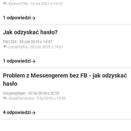
MaximCCM
-
16 sie 2021 o 14:10
1 odpowiedzi
Jak odzyskać hasło?
Piti1224
-
29 cze 2019 o 14:37
LuizaFrytka
-
30 cze 2019 o 14:01
1 odpowiedzi
Problem z Messengerem bez FB - jak odzyskać
hasło
Kacpeeplayer
-
23 lis 2018 o 22:53
AnnaPomorska
-
5 lip 2019 o 10:59
4 odpowiedzi