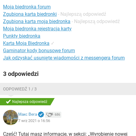
WINDOWS 10
Moja biedronka forum
Zgubiona karta biedronki
- Najlepszą odpowiedź
Zgubiona karta moja biedronka
- Najlepszą odpowiedź
Moja biedronka rejestracja karty
Punkty biedronka
Karta Moja Biedronka
✓
Gaminator kody bonusowe forum
Jak odzyskać usunięte wiadomości z messengera forum
3 odpowiedzi
ODPOWIEDŹ 1 / 3
Najlepsza odpowiedź
Макс Вега
686
7 wrz 2021 o 16:56
Cześć! Tutaj masz informacje, w sekcji: „Wyrobienie nowej