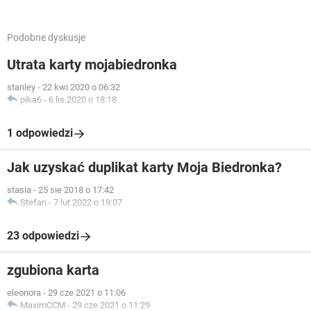
Podobne dyskusje
Utrata karty mojabiedronka
stanley
-
22 kwi 2020 o 06:32
pika6
-
6 lis 2020 o 18:18
1 odpowiedzi
Jak uzyskać duplikat karty Moja Biedronka?
stasia
-
25 sie 2018 o 17:42
Stefan
-
7 lut 2022 o 19:07
23 odpowiedzi
zgubiona karta
eleonora
-
29 cze 2021 o 11:06
MaximCCM
-
29 cze 2021 o 11:29