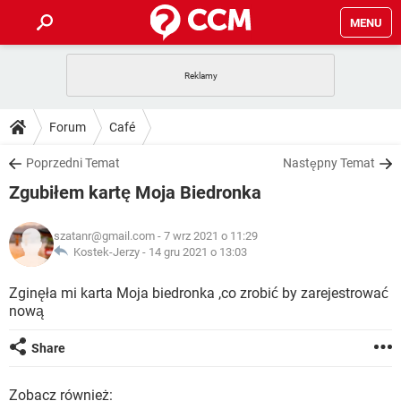
MENU
STRONA GŁÓWNA
YOUTUBE
TIKTOK
PORADY
Forum
Café
GRY
WHATSAPP
PlayStation
TIKTOK
DO POBRANIA
Poprzedni Temat
Następny Temat
SPOTIFY
NETFLIX
GRY
WHATSAPP
Zgubiłem kartę Moja Biedronka
INSTAGRAM
ANDROID
FACEBOOK
TIKTOK
FORUM
SPOTIFY
NETFLIX
WINDOWS 10
GRY
WHATSAPP
szatanr@gmail.com
- 7 wrz 2021 o 11:29
INSTAGRAM
COVID-19
FACEBOOK
TIKTOK
ARTYKUŁY
Kostek-Jerzy -
14 gru 2021 o 13:03
IOS
NETFLIX
WINDOWS 10
GRY
WHATSAPP
INSTAGRAM
COVID-19
FACEBOOK
TIKTOK
Zginęła mi karta Moja biedronka ,co zrobić by zarejestrować
SPOTIFY
NETFLIX
nową
WINDOWS 10
GRY
WHATSAPP
INSTAGRAM
FACEBOOK
SPOTIFY
NETFLIX
Share
WINDOWS 10
INSTAGRAM
FACEBOOK
Zobacz również: