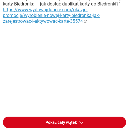
karty Biedronka – jak dostać duplikat karty do Biedronki?”:
https://www.wydawajdobrze.com/okazje-
promocje/wyrobienie-nowej-karty-biedronka-jak-
zarejestrowac-i-aktywowac-karte-35574
Pokaż cały wątek