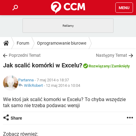
MENU
STRONA GŁÓWNA
YOUTUBE
TIKTOK
PORADY
Forum
Oprogramowanie biurowe
GRY
WHATSAPP
PlayStation
TIKTOK
DO POBRANIA
Poprzedni Temat
Następny Temat
SPOTIFY
NETFLIX
GRY
WHATSAPP
Jak scalić komórki w Excelu?
INSTAGRAM
ANDROID
FACEBOOK
TIKTOK
Rozwiązany
/Zamknięty
FORUM
SPOTIFY
NETFLIX
WINDOWS 10
GRY
WHATSAPP
Partanna
- 7 maj 2014 o 18:37
INSTAGRAM
COVID-19
FACEBOOK
TIKTOK
ARTYKUŁY
WilkRobert
-
12 maj 2014 o 10:04
IOS
NETFLIX
WINDOWS 10
GRY
WHATSAPP
INSTAGRAM
COVID-19
FACEBOOK
TIKTOK
Wie ktoś jak scalić komorki w Excelu? To chyba wszędzie
SPOTIFY
NETFLIX
tak samo nie trzeba podawac wersji
WINDOWS 10
GRY
WHATSAPP
INSTAGRAM
FACEBOOK
SPOTIFY
NETFLIX
Share
WINDOWS 10
INSTAGRAM
FACEBOOK
Zobacz również: