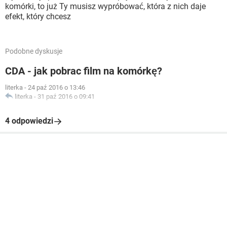
komórki, to już Ty musisz wypróbować, która z nich daje
efekt, który chcesz
Podobne dyskusje
CDA - jak pobrac film na komórkę?
literka
-
24 paź 2016 o 13:46
literka
-
31 paź 2016 o 09:41
4 odpowiedzi