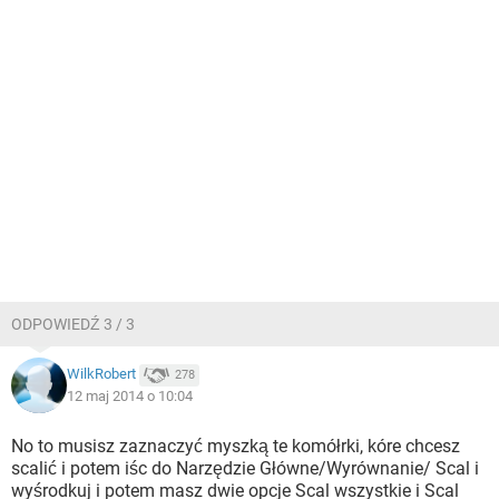
ODPOWIEDŹ 3 / 3
WilkRobert
278
12 maj 2014 o 10:04
No to musisz zaznaczyć myszką te komółrki, kóre chcesz
scalić i potem iśc do Narzędzie Główne/Wyrównanie/ Scal i
wyśrodkuj i potem masz dwie opcje Scal wszystkie i Scal