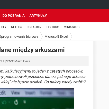
DO POBRANIA
ARTYKUŁY
OTIFY
NETFLIX
INSTAGRAM
FACEBOOK
WINDOWS 10
Oprogramowanie biurowe
Microsoft Excel
 dane między arkuszami
:11
przez
Макс Вега
.
i kalkulacyjnymi to jeden z częstych procesów.
my potrzebowali przenieść dane z jednego arkusza
 wklej" nie będzie działać. Co należy wtedy zrobić?