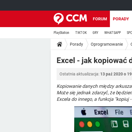
FORUM
PORADY
PlayStation
TIKTOK
GRY
WHATSAPP
SP
Porady
Oprogramowanie
Excel - jak kopiować
Ostatnia aktualizacja:
13 paź 2020 o 19
Kopiowanie danych między arkuszam
Może się jednak zdarzyć, że będzie
Excela do innego, a funkcja "kopiuj -