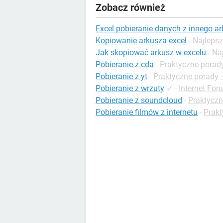
Zobacz również
Excel pobieranie danych z innego a
Kopiowanie arkusza excel
- Najleps
Jak skopiować arkusz w excelu
- N
Pobieranie z cda
-
Praktyczne porady
Pobieranie z yt
-
Praktyczne porady 
Pobieranie z wrzuty
✓
-
Internet For
Pobieranie z soundcloud
-
Praktycz
Pobieranie filmów z internetu
-
Prakt