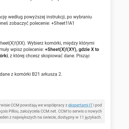
rację według powyższej instrukcji, po wybraniu
eneś zobaczyć polecenie: +Sheet1!A1
eet(X)!(XX). Wybierz komórki, między którymi
muły wpisz polecenie:
+Sheet(X)!(XY), gdzie X to
órki
, z której chcesz skopiować dane. Pisząc
 dane z komórki B21 arkusza 2.
serwisie CCM powstają we współpracy z
ekspertami IT
i pod
ois Pillou, założyciela CCM.net. CCM to serwis o nowych
 jeden z największych na świecie, dostępny w 11 językach.