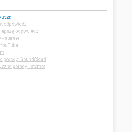
rkusza
zą odpowiedź
ajlepszą odpowiedź
 -Internet
-YouTube
um
ne porady -SoundCloud
yczne porady -Internet