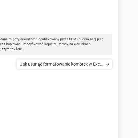
ć dane między arkuszami" opublikowany przez
CCM
(
pl.ccm.net
) jest
esz kopiować i modyfikować kopie tej strony, na warunkach
ejszym tekście.
Jak usunąć formatowanie komórek w Excel
2007