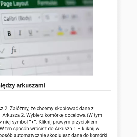
między arkuszami
sz 2. Załóżmy, że chcemy skopiować dane z
1 Arkusza 2. Wybierz komórkę docelową (W tym
w niej symbol
“+”
. Kliknij prawym przyciskiem
W ten sposób wrócisz do Arkusza 1 – kliknij w
sposób automatycznie skopiujesz dane do komórki