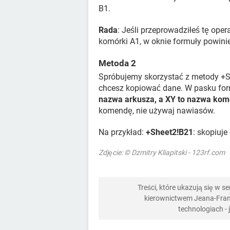
B1.
Rada
: Jeśli przeprowadziłeś tę ope
komórki A1, w oknie formuły powini
Metoda 2
Spróbujemy skorzystać z metody +Sh
chcesz kopiować dane. W pasku for
nazwa arkusza, a XY to nazwa kom
komendę, nie używaj nawiasów.
Na przykład:
+Sheet2!B21
: skopiuje
Zdjęcie: © Dzmitry Kliapitski - 123rf.com
Treści, które ukazują się w 
kierownictwem Jeana-Franç
technologiach -