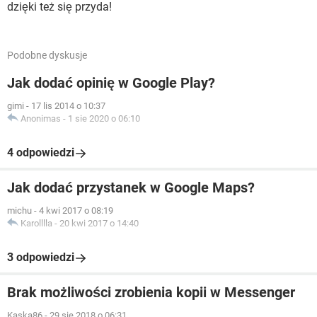
dzięki też się przyda!
Podobne dyskusje
Jak dodać opinię w Google Play?
gimi
-
17 lis 2014 o 10:37
Anonimas
-
1 sie 2020 o 06:10
4 odpowiedzi
Jak dodać przystanek w Google Maps?
michu
-
4 kwi 2017 o 08:19
Karolllla
-
20 kwi 2017 o 14:40
3 odpowiedzi
Brak możliwości zrobienia kopii w Messenger
Kaska86
-
29 sie 2018 o 06:31