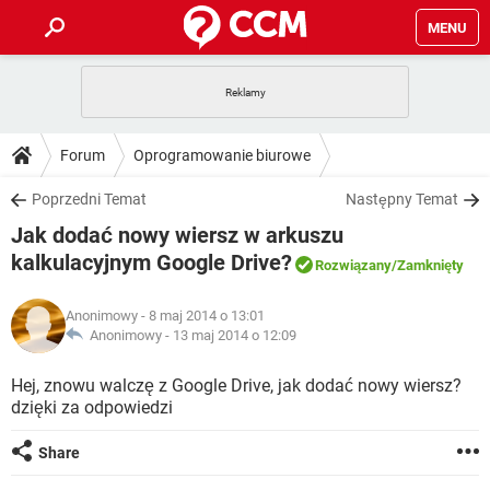
MENU
STRONA GŁÓWNA
YOUTUBE
TIKTOK
PORADY
Forum
Oprogramowanie biurowe
GRY
WHATSAPP
PlayStation
TIKTOK
DO POBRANIA
Poprzedni Temat
Następny Temat
SPOTIFY
NETFLIX
GRY
WHATSAPP
Jak dodać nowy wiersz w arkuszu
INSTAGRAM
ANDROID
FACEBOOK
TIKTOK
FORUM
SPOTIFY
NETFLIX
kalkulacyjnym Google Drive?
Rozwiązany
/Zamknięty
WINDOWS 10
GRY
WHATSAPP
INSTAGRAM
COVID-19
FACEBOOK
TIKTOK
ARTYKUŁY
IOS
NETFLIX
Anonimowy
- 8 maj 2014 o 13:01
WINDOWS 10
GRY
WHATSAPP
Anonimowy -
13 maj 2014 o 12:09
INSTAGRAM
COVID-19
FACEBOOK
TIKTOK
SPOTIFY
NETFLIX
Hej, znowu walczę z Google Drive, jak dodać nowy wiersz?
WINDOWS 10
GRY
WHATSAPP
INSTAGRAM
FACEBOOK
dzięki za odpowiedzi
SPOTIFY
NETFLIX
WINDOWS 10
Share
INSTAGRAM
FACEBOOK