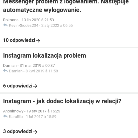
Messenger problem z logowaniem. Następuje
automatyczne wylogowanie.
Roksana
-
10 lis 2020 à 21:59
KevinRhodes234
-
2 sty 2022 à 06:55
10 odpowiedzi
Instagram lokalizacja problem
Damian
-
31 mar 2019 à 00:37
Damian
-
8 kwi 2019 à 11:58
6 odpowiedzi
Instagram - jak dodac lokalizację w relacji?
Anonimowy
-
19 sty 2017 à 16:25
Karolllla
-
1 lut 2017 à 15:59
3 odpowiedzi