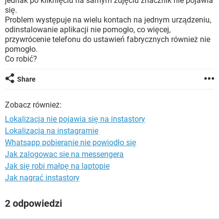
jednak po kliknięciu na samym zdjęciu znacznik nie pojawia
WINDOWS 10
się.
Problem występuje na wielu kontach na jednym urządzeniu,
odinstalowanie aplikacji nie pomogło, co więcej,
przywrócenie telefonu do ustawień fabrycznych również nie
pomogło.
Co robić?
Share
Zobacz również:
Lokalizacja nie pojawia się na instastory
Lokalizacja na instagramie
Whatsapp pobieranie nie powiodło się
Jak zalogowac sie na messengera
Jak się robi małpę na laptopie
Jak nagrać instastory
2 odpowiedzi