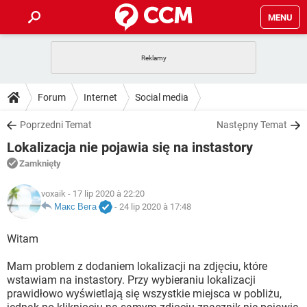
MENU
STRONA GŁÓWNA
YOUTUBE
TIKTOK
PORADY
Forum
Internet
Social media
GRY
WHATSAPP
PlayStation
TIKTOK
DO POBRANIA
Poprzedni Temat
Następny Temat
SPOTIFY
NETFLIX
GRY
WHATSAPP
Lokalizacja nie pojawia się na instastory
INSTAGRAM
ANDROID
FACEBOOK
TIKTOK
FORUM
SPOTIFY
NETFLIX
Zamknięty
WINDOWS 10
GRY
WHATSAPP
INSTAGRAM
COVID-19
FACEBOOK
TIKTOK
ARTYKUŁY
voxaik
- 17 lip 2020 à 22:20
IOS
NETFLIX
WINDOWS 10
GRY
WHATSAPP
Макс Вега
-
24 lip 2020 à 17:48
INSTAGRAM
COVID-19
FACEBOOK
TIKTOK
SPOTIFY
NETFLIX
Witam
WINDOWS 10
GRY
WHATSAPP
INSTAGRAM
FACEBOOK
Mam problem z dodaniem lokalizacji na zdjęciu, które
SPOTIFY
NETFLIX
WINDOWS 10
wstawiam na instastory. Przy wybieraniu lokalizacji
INSTAGRAM
FACEBOOK
prawidłowo wyświetlają się wszystkie miejsca w pobliżu,