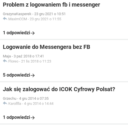
Problem z logowaniem fb i messenger
GrazynaKasperek
-
23 gru 2021 o 10:51
MaximCCM
-
23 gru 2021 o 11:55
1 odpowiedzi
Logowanie do Messengera bez FB
Maja
-
3 paź 2018 o 17:41
Floreo
-
21 lis 2018 o 11:23
5 odpowiedzi
Jak się zalogować do ICOK Cyfrowy Polsat?
Grzechu
-
4 gru 2014 o 07:35
Karolllla
-
4 gru 2014 o 14:44
1 odpowiedzi