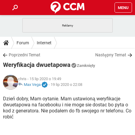
MENU
STRONA GŁÓWNA
YOUTUBE
TIKTOK
PORADY
Forum
Internet
GRY
WHATSAPP
PlayStation
TIKTOK
DO POBRANIA
Poprzedni Temat
Następny Temat
SPOTIFY
NETFLIX
GRY
WHATSAPP
Weryfikacja dwuetapowa
INSTAGRAM
ANDROID
FACEBOOK
TIKTOK
Zamknięty
FORUM
SPOTIFY
NETFLIX
WINDOWS 10
GRY
WHATSAPP
chris
- 15 lip 2020 o 19:49
INSTAGRAM
COVID-19
FACEBOOK
TIKTOK
ARTYKUŁY
Max Vega
-
19 lip 2020 o 22:08
IOS
NETFLIX
WINDOWS 10
GRY
WHATSAPP
INSTAGRAM
COVID-19
FACEBOOK
TIKTOK
Dzień dobry, Mam oytanie. Mam ustawioną weryfikacje
SPOTIFY
NETFLIX
dwuetapowa na facebooku i nie moge sie dostac bo pyta o
WINDOWS 10
GRY
WHATSAPP
kod z generatora. Nie podałem do fb swojego nr telefonu. Co
INSTAGRAM
FACEBOOK
robić
SPOTIFY
NETFLIX
WINDOWS 10
INSTAGRAM
FACEBOOK