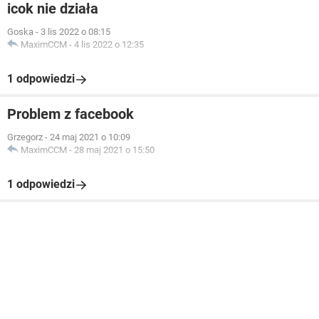
icok nie działa
Goska
-
3 lis 2022 o 08:15
MaximCCM
-
4 lis 2022 o 12:35
1 odpowiedzi
Problem z facebook
Grzegorz
-
24 maj 2021 o 10:09
MaximCCM
-
28 maj 2021 o 15:50
1 odpowiedzi