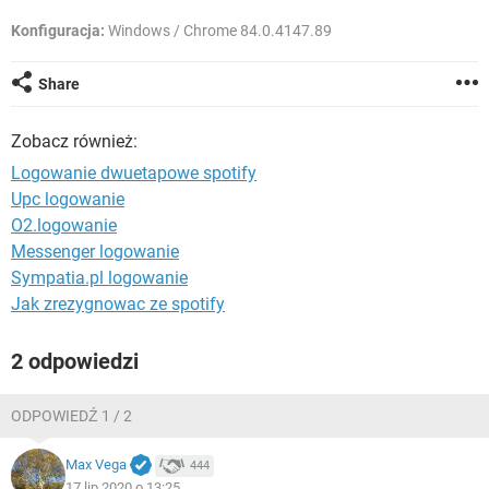
WINDOWS 10
Konfiguracja:
Windows / Chrome 84.0.4147.89
Share
Zobacz również:
Logowanie dwuetapowe spotify
Upc logowanie
O2.logowanie
Messenger logowanie
Sympatia.pl logowanie
Jak zrezygnowac ze spotify
2 odpowiedzi
ODPOWIEDŹ 1 / 2
Max Vega
444
17 lip 2020 o 13:25