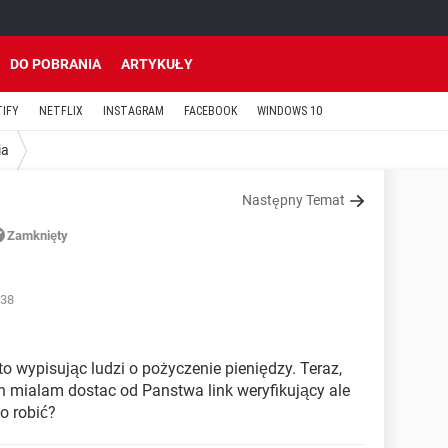
DO POBRANIA
ARTYKUŁY
TIFY
NETFLIX
INSTAGRAM
FACEBOOK
WINDOWS 10
ia
Następny Temat
Zamknięty
:38
to wypisując ludzi o pożyczenie pieniędzy. Teraz,
n mialam dostac od Panstwa link weryfikujący ale
o robić?