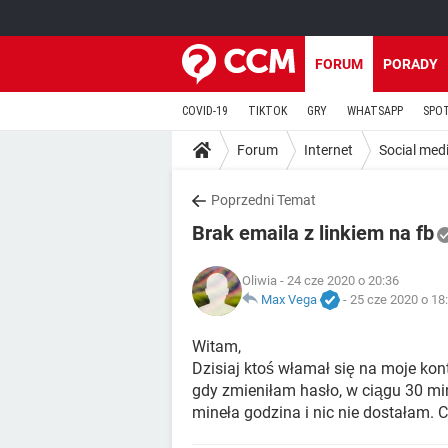
FORUM
PORADY
COVID-19
TIKTOK
GRY
WHATSAPP
SPO
Forum
Internet
Social med
Poprzedni Temat
Brak emaila z linkiem na fb
Oliwia
- 24 cze 2020 o 20:36
Max Vega
-
25 cze 2020 o 18
Witam,
Dzisiaj ktoś włamał się na moje kon
gdy zmieniłam hasło, w ciągu 30 mi
mineła godzina i nic nie dostałam. C