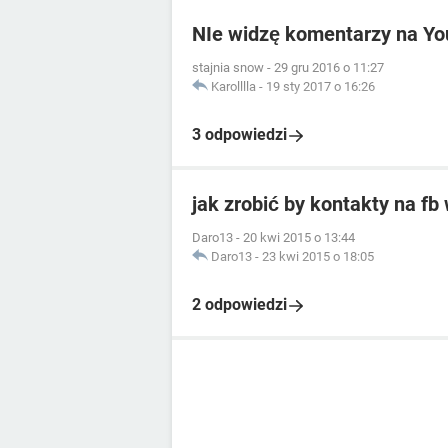
NIe widzę komentarzy na Y
stajnia snow
-
29 gru 2016 o 11:27
Karolllla
-
19 sty 2017 o 16:26
3 odpowiedzi
jak zrobić by kontakty na fb
Daro13
-
20 kwi 2015 o 13:44
Daro13
-
23 kwi 2015 o 18:05
2 odpowiedzi