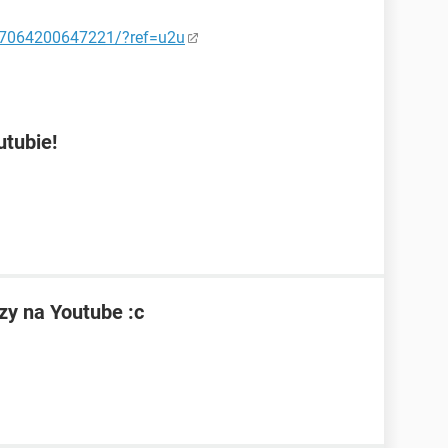
27064200647221/?ref=u2u
utubie!
zy na Youtube :c