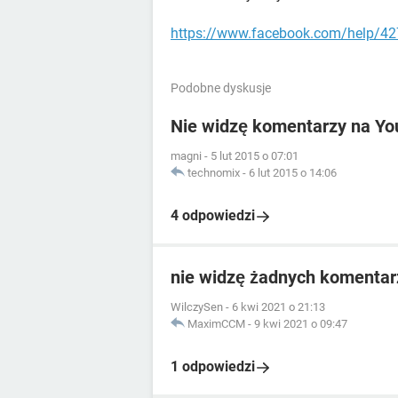
https://www.facebook.com/help/4
Podobne dyskusje
Nie widzę komentarzy na Yo
magni
-
5 lut 2015 o 07:01
technomix
-
6 lut 2015 o 14:06
4 odpowiedzi
nie widzę żadnych komentar
WilczySen
-
6 kwi 2021 o 21:13
MaximCCM
-
9 kwi 2021 o 09:47
1 odpowiedzi