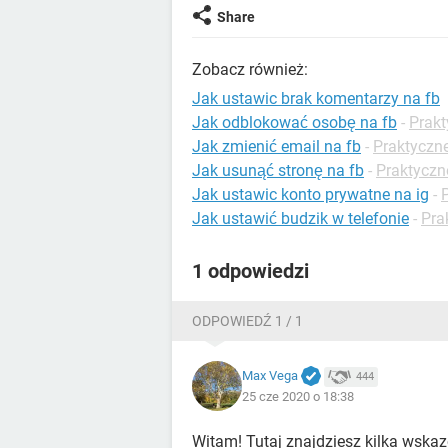
Share
Zobacz również:
Jak ustawic brak komentarzy na fb
Jak odblokować osobę na fb
-
Prakt
Jak zmienić email na fb
-
Praktyczn
Jak usunąć stronę na fb
-
Praktyczn
Jak ustawic konto prywatne na ig
-
Jak ustawić budzik w telefonie
-
Pra
1 odpowiedzi
ODPOWIEDŹ 1 / 1
Max Vega
444
25 cze 2020 o 18:38
Witam! Tutaj znajdziesz kilka wska