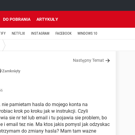
DO POBRANIA
ARTYKUŁY
TIFY
NETFLIX
INSTAGRAM
FACEBOOK
WINDOWS 10
Następny Temat
Zamknięty
56
. nie pamietam hasla do mojego konta na
biac krok po kroku jak w instrukcji. Czyli
a sie nr tel lub email i tu pojawia sie problem, bo
je i email tez nie. Ma ktos jakis pomysl jak odzyskac
ry otrzymam do zmiany hasla? Mam tam wazne