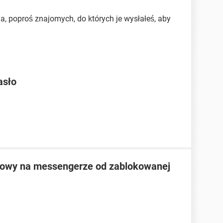
ia, poproś znajomych, do których je wysłałeś, aby
asło
mowy na messengerze od zablokowanej