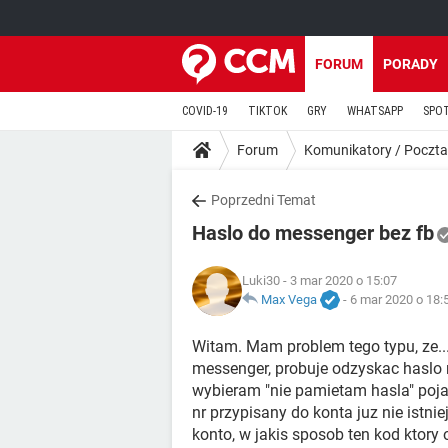
FORUM
PORADY
COVID-19
TIKTOK
GRY
WHATSAPP
SPO
Forum
Komunikatory / Poczta
Poprzedni Temat
Haslo do messenger bez fb
Luki30
- 3 mar 2020 o 15:07
Max Vega
-
6 mar 2020 o 18:
Witam. Mam problem tego typu, ze..
messenger, probuje odzyskac haslo ro
wybieram "nie pamietam hasla" pojawi
nr przypisany do konta juz nie istnie
konto, w jakis sposob ten kod kto