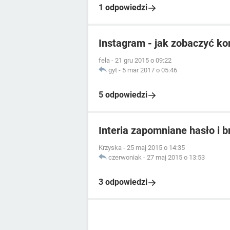
1 odpowiedzi
Instagram - jak zobaczyć ko
fela
-
21 gru 2015 o 09:22
gyt
-
5 mar 2017 o 05:46
5 odpowiedzi
Interia zapomniane hasło i b
Krzyska
-
25 maj 2015 o 14:35
czerwoniak
-
27 maj 2015 o 13:53
3 odpowiedzi