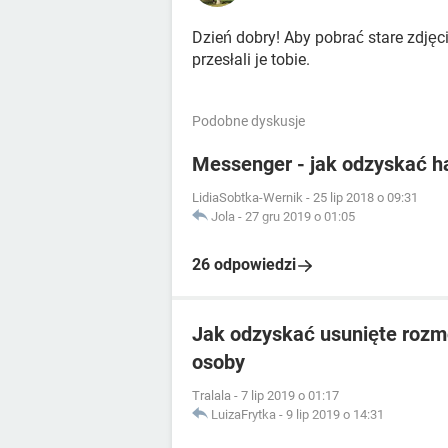
Dzień dobry! Aby pobrać stare zdjęc
przesłali je tobie.
Podobne dyskusje
Messenger - jak odzyskać h
LidiaSobtka-Wernik
-
25 lip 2018 o 09:31
Jola
-
27 gru 2019 o 01:05
26 odpowiedzi
Jak odzyskać usunięte roz
osoby
Tralala
-
7 lip 2019 o 01:17
LuizaFrytka
-
9 lip 2019 o 14:31