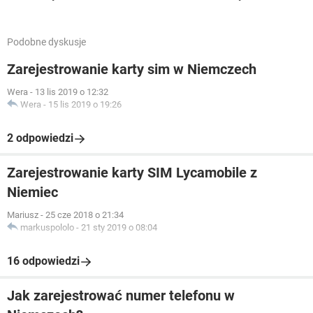
Podobne dyskusje
Zarejestrowanie karty sim w Niemczech
Wera
-
13 lis 2019 o 12:32
Wera
-
15 lis 2019 o 19:26
2 odpowiedzi
Zarejestrowanie karty SIM Lycamobile z
Niemiec
Mariusz
-
25 cze 2018 o 21:34
markuspololo
-
21 sty 2019 o 08:04
16 odpowiedzi
Jak zarejestrować numer telefonu w