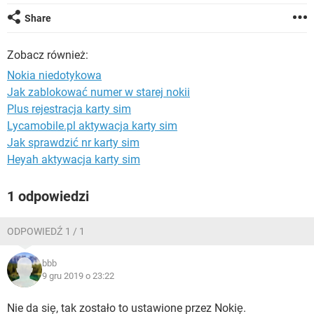
WINDOWS 10
Share
Zobacz również:
Nokia niedotykowa
Jak zablokować numer w starej nokii
Plus rejestracja karty sim
Lycamobile.pl aktywacja karty sim
Jak sprawdzić nr karty sim
Heyah aktywacja karty sim
1 odpowiedzi
ODPOWIEDŹ 1 / 1
bbb
9 gru 2019 o 23:22
Nie da się, tak zostało to ustawione przez Nokię.