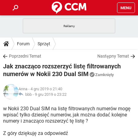
MENU
STRONA GŁÓWNA
YOUTUBE
TIKTOK
PORADY
Forum
Sprzęt
GRY
WHATSAPP
PlayStation
TIKTOK
DO POBRANIA
Poprzedni Temat
Następny Temat
SPOTIFY
NETFLIX
GRY
WHATSAPP
Jak znacząco rozszerzyć listę filtrowanych
INSTAGRAM
ANDROID
FACEBOOK
TIKTOK
FORUM
SPOTIFY
NETFLIX
numerów w Nokii 230 Dual SIM
Zamknięty
WINDOWS 10
GRY
WHATSAPP
INSTAGRAM
COVID-19
FACEBOOK
TIKTOK
ARTYKUŁY
IOS
NETFLIX
Anna
- 4 gru 2019 o 21:40
WINDOWS 10
GRY
WHATSAPP
bbb -
9 gru 2019 o 23:22
INSTAGRAM
COVID-19
FACEBOOK
TIKTOK
SPOTIFY
NETFLIX
w Nokii 230 Dual SIM na listę filtrowanych numerów mogę
WINDOWS 10
GRY
WHATSAPP
INSTAGRAM
FACEBOOK
wpisać tylko dziesięć numerów, jak można dodać kolejne
SPOTIFY
NETFLIX
numery i znacząco rozszerzyć tę listę ?
WINDOWS 10
INSTAGRAM
FACEBOOK
Z góry dziękuję za odpowiedź