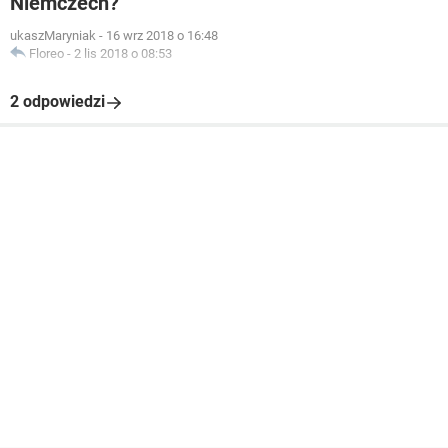
Niemczech?
ukaszMaryniak
-
16 wrz 2018 o 16:48
Floreo
-
2 lis 2018 o 08:53
2 odpowiedzi