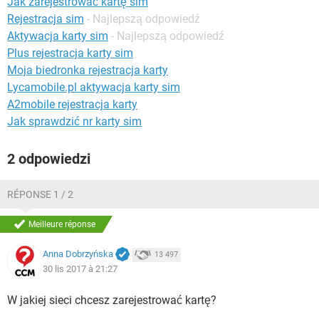
Jak zarejestrować kartę sim
WINDOWS 10
Rejestracja sim
- Najlepszą odpowiedź
Aktywacja karty sim
- Najlepszą odpowiedź
Plus rejestracja karty sim
Moja biedronka rejestracja karty
Lycamobile.pl aktywacja karty sim
A2mobile rejestracja karty
Jak sprawdzić nr karty sim
2 odpowiedzi
RÉPONSE 1 / 2
Meilleure réponse
Anna Dobrzyńska
13 497
30 lis 2017 à 21:27
W jakiej sieci chcesz zarejestrować kartę?