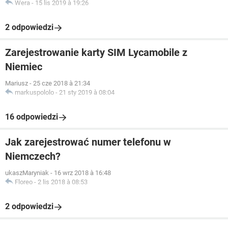
Wera
-
15 lis 2019 à 19:26
2 odpowiedzi
Zarejestrowanie karty SIM Lycamobile z
Niemiec
Mariusz
-
25 cze 2018 à 21:34
markuspololo
-
21 sty 2019 à 08:04
16 odpowiedzi
Jak zarejestrować numer telefonu w
Niemczech?
ukaszMaryniak
-
16 wrz 2018 à 16:48
Floreo
-
2 lis 2018 à 08:53
2 odpowiedzi