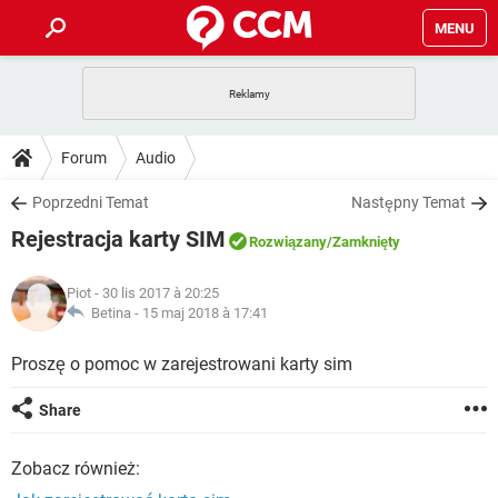
MENU
STRONA GŁÓWNA
YOUTUBE
TIKTOK
PORADY
Forum
Audio
GRY
WHATSAPP
PlayStation
TIKTOK
DO POBRANIA
Poprzedni Temat
Następny Temat
SPOTIFY
NETFLIX
GRY
WHATSAPP
Rejestracja karty SIM
INSTAGRAM
ANDROID
FACEBOOK
TIKTOK
Rozwiązany
/Zamknięty
FORUM
SPOTIFY
NETFLIX
WINDOWS 10
GRY
WHATSAPP
Piot
- 30 lis 2017 à 20:25
INSTAGRAM
COVID-19
FACEBOOK
TIKTOK
ARTYKUŁY
Betina -
15 maj 2018 à 17:41
IOS
NETFLIX
WINDOWS 10
GRY
WHATSAPP
INSTAGRAM
COVID-19
FACEBOOK
TIKTOK
Proszę o pomoc w zarejestrowani karty sim
SPOTIFY
NETFLIX
WINDOWS 10
GRY
WHATSAPP
Share
INSTAGRAM
FACEBOOK
SPOTIFY
NETFLIX
WINDOWS 10
Zobacz również:
INSTAGRAM
FACEBOOK