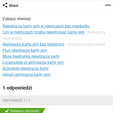
WINDOWS 10
Share
Zobacz również:
Rejestracja karty sim w niemczech bez meldunku
Czy w niemczech trzeba rejestrować kartę sim
- Najlepszą
odpowiedź
Niemiecka karta sim bez rejestracji
- Najlepszą odpowiedź
Plus rejestracja karty sim
Moja biedronka rejestracja karty
Lycamobile.pl aktywacja karty sim
A2mobile rejestracja karty
Heyah aktywacja karty sim
1 odpowiedzi
ODPOWIEDŹ 1 / 1
Najlepsza odpowiedź