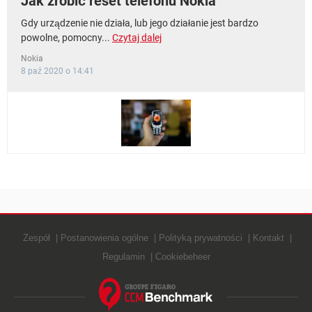
Jak zrobić reset telefonu Nokia
Gdy urządzenie nie działa, lub jego działanie jest bardzo
powolne, pomocny...
Czytaj dalej
Nokia
8 paź 2020 o 14:41
Zespół
Postanowienia ogólne
Polityką prywatności
Kontakt
Regulamin
Cookiebeheer