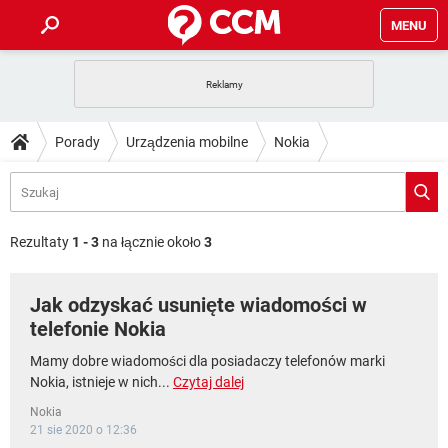
MENU
STRONA GŁÓWNA
YOUTUBE
TIKTOK
PORADY
Porady
Urządzenia mobilne
Nokia
GRY
WHATSAPP
PlayStation
TIKTOK
DO POBRANIA
SPOTIFY
NETFLIX
GRY
WHATSAPP
INSTAGRAM
ANDROID
FACEBOOK
TIKTOK
FORUM
SPOTIFY
NETFLIX
Rezultaty
1 - 3
na łącznie około
3
WINDOWS 10
GRY
WHATSAPP
INSTAGRAM
COVID-19
FACEBOOK
TIKTOK
ARTYKUŁY
IOS
NETFLIX
Jak odzyskać usunięte wiadomości w
WINDOWS 10
GRY
WHATSAPP
INSTAGRAM
COVID-19
FACEBOOK
TIKTOK
telefonie Nokia
SPOTIFY
NETFLIX
WINDOWS 10
GRY
WHATSAPP
Mamy dobre wiadomości dla posiadaczy telefonów marki
INSTAGRAM
FACEBOOK
Nokia, istnieje w nich...
Czytaj dalej
SPOTIFY
NETFLIX
WINDOWS 10
Nokia
INSTAGRAM
FACEBOOK
21 sie 2020 o 12:36