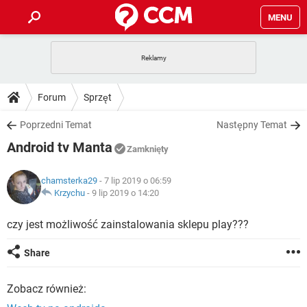
MENU
STRONA GŁÓWNA
YOUTUBE
TIKTOK
PORADY
Forum
Sprzęt
GRY
WHATSAPP
PlayStation
TIKTOK
DO POBRANIA
Poprzedni Temat
Następny Temat
SPOTIFY
NETFLIX
GRY
WHATSAPP
Android tv Manta
INSTAGRAM
ANDROID
FACEBOOK
TIKTOK
Zamknięty
FORUM
SPOTIFY
NETFLIX
WINDOWS 10
GRY
WHATSAPP
chamsterka29
- 7 lip 2019 o 06:59
INSTAGRAM
COVID-19
FACEBOOK
TIKTOK
ARTYKUŁY
Krzychu
-
9 lip 2019 o 14:20
IOS
NETFLIX
WINDOWS 10
GRY
WHATSAPP
INSTAGRAM
COVID-19
FACEBOOK
TIKTOK
czy jest możliwość zainstalowania sklepu play???
SPOTIFY
NETFLIX
WINDOWS 10
GRY
WHATSAPP
Share
INSTAGRAM
FACEBOOK
SPOTIFY
NETFLIX
WINDOWS 10
Zobacz również:
INSTAGRAM
FACEBOOK