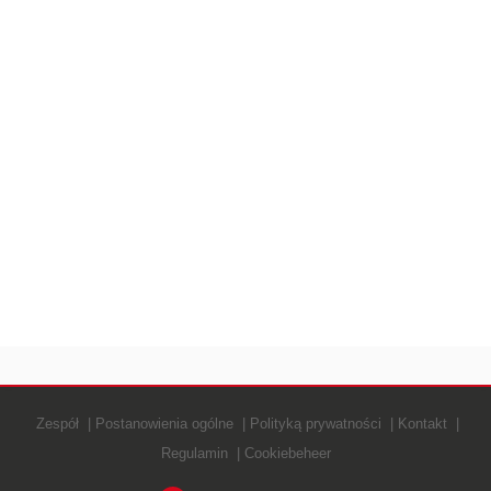
Zespół
Postanowienia ogólne
Polityką prywatności
Kontakt
Regulamin
Cookiebeheer