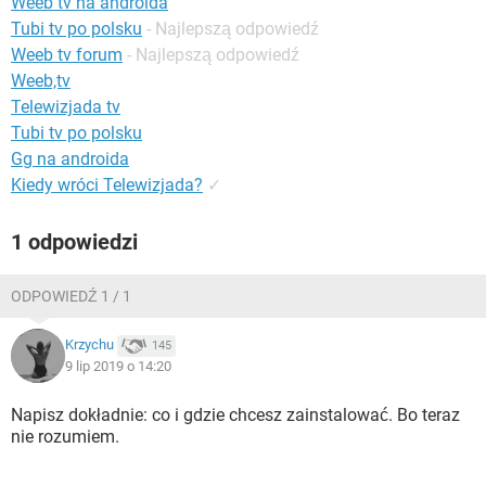
Weeb tv na androida
WINDOWS 10
Tubi tv po polsku
- Najlepszą odpowiedź
Weeb tv forum
- Najlepszą odpowiedź
Weeb,tv
Telewizjada tv
Tubi tv po polsku
Gg na androida
Kiedy wróci Telewizjada?
✓
1 odpowiedzi
ODPOWIEDŹ 1 / 1
Krzychu
145
9 lip 2019 o 14:20
Napisz dokładnie: co i gdzie chcesz zainstalować. Bo teraz
nie rozumiem.