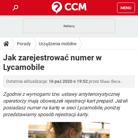
MENU
STRONA GŁÓWNA
YOUTUBE
TIKTOK
PORADY
Porady
Urządzenia mobilne
GRY
WHATSAPP
PlayStation
TIKTOK
DO POBRANIA
Jak zarejestrować numer w
Operatorzy telefonii komórkowej
SPOTIFY
NETFLIX
GRY
WHATSAPP
Lycamobile
INSTAGRAM
ANDROID
FACEBOOK
TIKTOK
FORUM
SPOTIFY
NETFLIX
WINDOWS 10
GRY
WHATSAPP
Ostatnia aktualizacja:
16 paź 2020 o 19:52
przez
Макс Вега
.
INSTAGRAM
COVID-19
FACEBOOK
TIKTOK
ARTYKUŁY
IOS
NETFLIX
WINDOWS 10
GRY
WHATSAPP
Zgodnie z wymogami tzw. ustawy antyterrorystycznej
INSTAGRAM
COVID-19
FACEBOOK
TIKTOK
operatorzy mają obowiązek rejestracji kart prepaid. Jeżeli
SPOTIFY
NETFLIX
posiadasz numer na kartę w sieci Lycamobile, poniżej
WINDOWS 10
GRY
WHATSAPP
przedstawiamy sposób rejestracji karty.
INSTAGRAM
FACEBOOK
SPOTIFY
NETFLIX
WINDOWS 10
INSTAGRAM
FACEBOOK