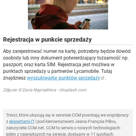
WINDOWS 10
Rejestracja w punkcie sprzedaży
Aby zarejestrować numer na kartę, potrzebny będzie dowód
osobisty lub inny dokument potwierdzający tożsamość np.
paszport, oraz karta SIM. Rejestracja jest możliwa w
punktach sprzedaży u partnerów Lycamobile. Tutaj
znajdziesz
wyszukiwarkę punktów sprzedaży
.
Zdjęcie: © Daria Nepriakhina - Unsplash.com
Treści, które ukazują się w serwisie CCM powstają we współpracy
z
ekspertami IT
i pod kierownictwem Jeana-François Pillou,
założyciela CCM.net. CCM to serwis o nowych technologiach -
jeden z największych na świecie, dostępny w 11 językach.