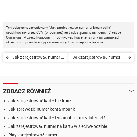
Ten dokument zatytułowany "Jak zarejestrować numer w Lycamobile"
opublikowany przez
CCM
(
pl.ccm.net
) jest udostępniany na licencji
Creative
Commons
. Możesz kopiować i modyfikować kopie tej strony, na warunkach
określonych przez licencję i wymienionych w niniejszym tekście.
Jak zarejestrować numer w
Jak zarejestrować numer w
TuBiedronka
Mobile Vikings
ZOBACZ RÓWNIEŻ
Jak zarejestrować kartę biedronki
Jak sprawdzic numer konta mbank
Jak zarejestrować kartę Lycamobile przez internet?
Jak zarejestrować numer na kartę w sieci wRodzinie
Play zarejestrować numer