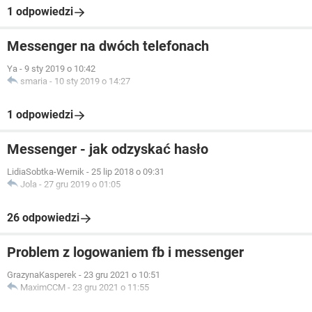
1 odpowiedzi
Messenger na dwóch telefonach
Ya
-
9 sty 2019 o 10:42
smaria
-
10 sty 2019 o 14:27
1 odpowiedzi
Messenger - jak odzyskać hasło
LidiaSobtka-Wernik
-
25 lip 2018 o 09:31
Jola
-
27 gru 2019 o 01:05
26 odpowiedzi
Problem z logowaniem fb i messenger
GrazynaKasperek
-
23 gru 2021 o 10:51
MaximCCM
-
23 gru 2021 o 11:55