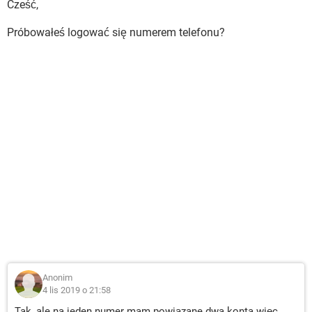
Cześć,
Próbowałeś logować się numerem telefonu?
Anonim
4 lis 2019 o 21:58
Tak, ale na jeden numer mam powiązane dwa konta więc