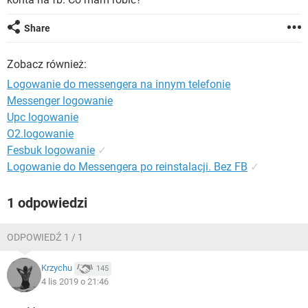
WINDOWS 10
Share
Zobacz również:
Logowanie do messengera na innym telefonie
Messenger logowanie
Upc logowanie
O2.logowanie
Fesbuk logowanie
✓
Logowanie do Messengera po reinstalacji. Bez FB
✓
1 odpowiedzi
ODPOWIEDŹ 1 / 1
Krzychu
145
4 lis 2019 o 21:46