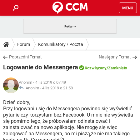
MENU
STRONA GŁÓWNA
YOUTUBE
TIKTOK
PORADY
Forum
Komunikatory / Poczta
GRY
WHATSAPP
PlayStation
TIKTOK
DO POBRANIA
Poprzedni Temat
Następny Temat
SPOTIFY
NETFLIX
GRY
WHATSAPP
Logowanie do Messengera
INSTAGRAM
ANDROID
FACEBOOK
TIKTOK
Rozwiązany
/Zamknięty
FORUM
SPOTIFY
NETFLIX
WINDOWS 10
GRY
WHATSAPP
Anonim
- 4 lis 2019 o 07:49
INSTAGRAM
COVID-19
FACEBOOK
TIKTOK
ARTYKUŁY
Anonim -
4 lis 2019 o 21:58
IOS
NETFLIX
WINDOWS 10
GRY
WHATSAPP
INSTAGRAM
COVID-19
FACEBOOK
TIKTOK
Dzień dobry,
SPOTIFY
NETFLIX
Przy logowaniu się do Messengera powinno się wyświetlić
WINDOWS 10
GRY
WHATSAPP
pytanie czy korzystam bez Facebook. U mnie nie wyświetla
INSTAGRAM
FACEBOOK
się pomimo tego, że próbowałam odinstalować i
SPOTIFY
NETFLIX
WINDOWS 10
zainstalować na nowo aplikację. Nie mogę się więc
INSTAGRAM
FACEBOOK
zalogować na Messengera, bo mi piszą,że nie ma takiego
konta na fb. Co mam robić?