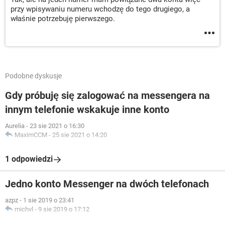
przy wpisywaniu numeru wchodzę do tego drugiego, a
właśnie potrzebuję pierwszego.
Podobne dyskusje
Gdy próbuję się zalogować na messengera na
innym telefonie wskakuje inne konto
Aurelia
-
23 sie 2021 o 16:30
MaximCCM
-
25 sie 2021 o 14:20
1 odpowiedzi
Jedno konto Messenger na dwóch telefonach
azpz
-
1 sie 2019 o 23:41
michvl
-
9 sie 2019 o 17:12