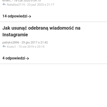
emen_
-
18 cze 2020 o 09:15
Nataliaa2115
-
23 paź 2023 o 21:17
14 odpowiedzi
Jak usunąć odebraną wiadomość na
Instagramie
patryks2896
-
29 gru 2017 o 21:42
Koziu1
-
15 sie 2019 o 23:15
4 odpowiedzi