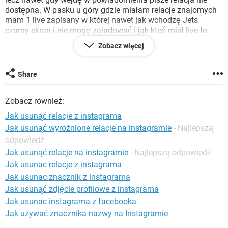
WINDOWS 10
dostępna. W pasku u góry gdzie miałam relacje znajomych
mam 1 live zapisany w której nawet jak wchodzę Jets
czarny ekran i nie mogę załadować i jak ktoś miał live to
właśnie tam zamiast relacji dochodzą zapisy których nie
Zobacz więcej
mogę oglądać.Nawet jak wchodzę na konto tej osoby której
relacje chce zobaczyć to nie mam.probowalam już dużo ale
nic nie daje . Wyłączyłam telefon i
Share
włączyłam.odinstalowalam insta I zainstalowałam z
powrotem nic. Założyłam inne konta i dalej nic i to tylko na
Zobacz również:
telefonie na laptopie mogę oglądać.Mam dobry internet.
Pamięć w telefonie też mam niewiem co się stało to od kilku
Jak usunąć relacje z instagrama
dni. POMOCY !!!!!!! WAŻNE
Jak usunąć wyróżnione relacje na instagramie
- Najlepszą
odpowiedź
Jak usunąć relacje na instagramie
- Najlepszą odpowiedź
Jak usunac relacje z instagrama
Jak usunac znacznik z instagrama
Jak usunąć zdjęcie profilowe z instagrama
Jak usunac instagrama z facebooka
Jak używać znacznika nazwy na Instagramie