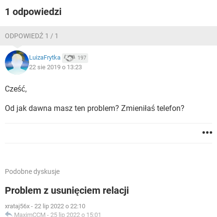
1 odpowiedzi
ODPOWIEDŹ 1 / 1
LuizaFrytka
197
22 sie 2019 o 13:23
Cześć,
Od jak dawna masz ten problem? Zmieniłaś telefon?
Podobne dyskusje
Problem z usunięciem relacji
xrataj56x
-
22 lip 2022 o 22:10
MaximCCM
-
25 lip 2022 o 15:01