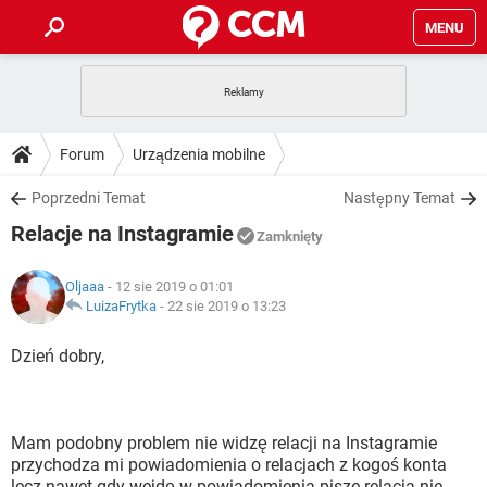
MENU
STRONA GŁÓWNA
YOUTUBE
TIKTOK
PORADY
Forum
Urządzenia mobilne
GRY
WHATSAPP
PlayStation
TIKTOK
DO POBRANIA
Poprzedni Temat
Następny Temat
SPOTIFY
NETFLIX
GRY
WHATSAPP
Relacje na Instagramie
INSTAGRAM
ANDROID
FACEBOOK
TIKTOK
Zamknięty
FORUM
SPOTIFY
NETFLIX
WINDOWS 10
GRY
WHATSAPP
Oljaaa
- 12 sie 2019 o 01:01
INSTAGRAM
COVID-19
FACEBOOK
TIKTOK
ARTYKUŁY
LuizaFrytka
-
22 sie 2019 o 13:23
IOS
NETFLIX
WINDOWS 10
GRY
WHATSAPP
INSTAGRAM
COVID-19
FACEBOOK
TIKTOK
Dzień dobry,
SPOTIFY
NETFLIX
WINDOWS 10
GRY
WHATSAPP
INSTAGRAM
FACEBOOK
SPOTIFY
NETFLIX
WINDOWS 10
Mam podobny problem nie widzę relacji na Instagramie
INSTAGRAM
FACEBOOK
przychodza mi powiadomienia o relacjach z kogoś konta
lecz nawet gdy wejdę w powiadomienia pisze relacja nie