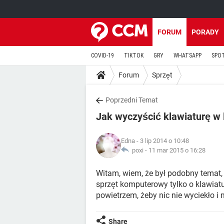
FORUM
PORADY
COVID-19
TIKTOK
GRY
WHATSAPP
SPO
Forum
Sprzęt
Poprzedni Temat
Jak wyczyścić klawiaturę w 
Edna
- 3 lip 2014 o 10:48
poxi -
11 mar 2015 o 16:28
Witam, wiem, że był podobny temat, 
sprzęt komputerowy tylko o klawiatu
powietrzem, żeby nic nie wyciekło i 
Share