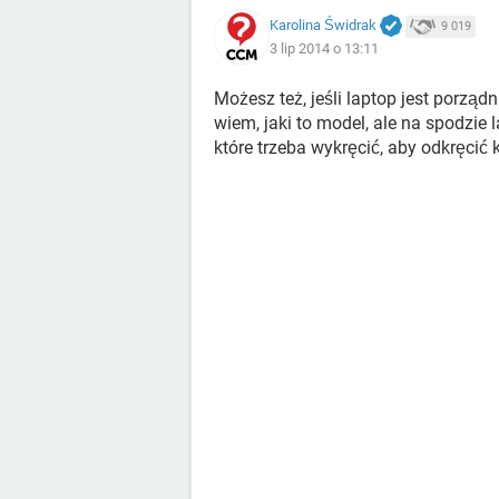
Karolina Świdrak
9 019
3 lip 2014 o 13:11
Możesz też, jeśli laptop jest porząd
wiem, jaki to model, ale na spodzie
które trzeba wykręcić, aby odkręcić 