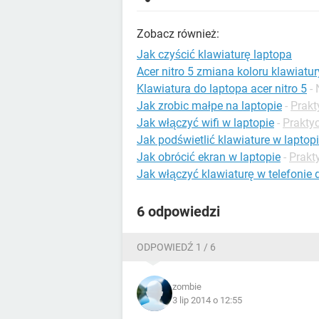
Zobacz również:
Jak czyścić klawiaturę laptopa
Acer nitro 5 zmiana koloru klawiatur
Klawiatura do laptopa acer nitro 5
-
Jak zrobic małpe na laptopie
-
Prakt
Jak włączyć wifi w laptopie
-
Prakty
Jak podświetlić klawiature w laptop
Jak obrócić ekran w laptopie
-
Prakt
Jak włączyć klawiaturę w telefoni
6 odpowiedzi
ODPOWIEDŹ 1 / 6
zombie
3 lip 2014 o 12:55