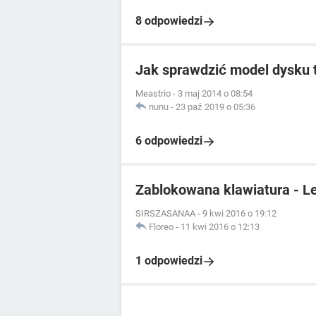
8 odpowiedzi
Jak sprawdzić model dysku
Meastrio
-
3 maj 2014 o 08:54
nunu
-
23 paź 2019 o 05:36
6 odpowiedzi
Zablokowana klawiatura - L
SIRSZASANAA
-
9 kwi 2016 o 19:12
Floreo
-
11 kwi 2016 o 12:13
1 odpowiedzi