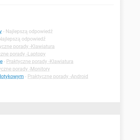
y
- Najlepszą odpowiedź
 Najlepszą odpowiedź
yczne porady -Klawiatura
czne porady -Laptopy
ie
-
Praktyczne porady -Klawiatura
yczne porady -Monitory
e dotykowym
-
Praktyczne porady -Android