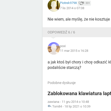
Piotrek9798
331
7 lis 2014 o 07:08
Nie wiem, ale myślę, że nie kosztuje
ODPOWIEDŹ 6 / 6
poxi
11 mar 2015 o 16:28
a jak ktoś był chory i chcę odkazić 
podaliście starczą?
Podobne dyskusje
Zablokowana klawiatura lapt
zawiana
-
11 gru 2014 o 10:48
Tom84
-
18 lip 2021 o 10:39