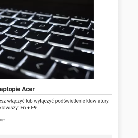
laptopie Acer
sz włączyć lub wyłączyć podświetlenie klawiatury,
klawiszy:
Fn + F9
.
om