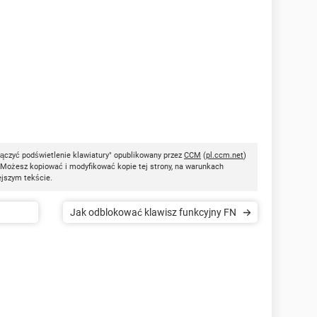
łączyć podświetlenie klawiatury" opublikowany przez
CCM
(
pl.ccm.net
)
 Możesz kopiować i modyfikować kopie tej strony, na warunkach
ejszym tekście.
Jak odblokować klawisz funkcyjny FN