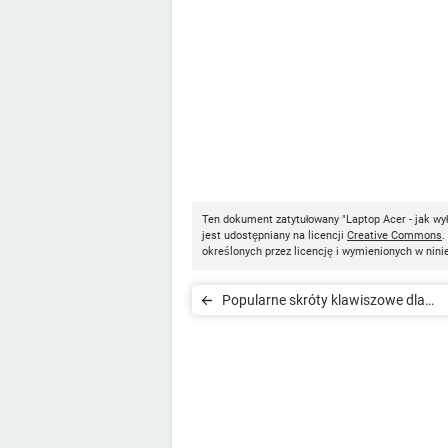
Ten dokument zatytułowany "Laptop Acer - jak wy
jest udostępniany na licencji
Creative Commons
.
określonych przez licencję i wymienionych w nini
Popularne skróty klawiszowe dla
Windowsa, Worda i Excela