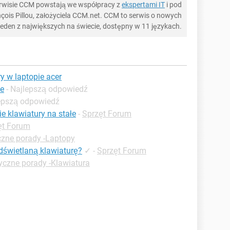
serwisie CCM powstają we współpracy z
ekspertami IT
i pod
ois Pillou, założyciela CCM.net. CCM to serwis o nowych
 jeden z największych na świecie, dostępny w 11 językach.
y w laptopie acer
ie
- Najlepszą odpowiedź
lepszą odpowiedź
ie klawiatury na stałe
-
Sprzęt Forum
ęt Forum
czne porady -Laptopy
dświetlaną klawiaturę?
✓
-
Sprzęt Forum
yczne porady -Klawiatura