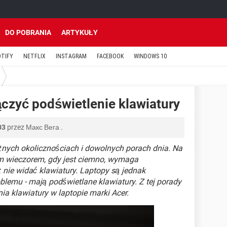
DO POBRANIA
ARTYKUŁY
OTIFY
NETFLIX
INSTAGRAM
FACEBOOK
WINDOWS 10
ączyć podświetlenie klawiatury
03
przez
Макс Вега
.
żnych okolicznościach i dowolnych porach dnia. Na
m wieczorem, gdy jest ciemno, wymaga
 nie widać klawiatury. Laptopy są jednak
lemu - mają podświetlane klawiatury. Z tej porady
ia klawiatury w laptopie marki Acer.