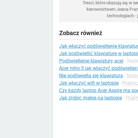
Treści, które ukazują się w 
kierownictwem Jeana-Franç
technologiach -
Zobacz również
Jak włączyć podświetlenie klawiatur
Jak podświetlić klawiature w laptop
Podświetlenie klawiatury acer
- Naj
Acer nitro 5 jak włączyć podświetlen
Nie podświetla się klawiatura
-
Sprz
Jak włączyć wifi w laptopie
-
Prakty
Czy każdy laptop Acer Aspire ma po
Jak zrobic małpe na laptopie
-
Prakt