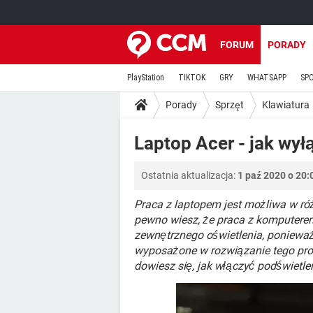
FORUM
PORADY
PlayStation
TIKTOK
GRY
WHATSAPP
SP
Porady
Sprzęt
Klawiatura
Laptop Acer - jak wył
Ostatnia aktualizacja:
1 paź 2020 o 20:
Praca z laptopem jest możliwa w ró
pewno wiesz, że praca z komputere
zewnętrznego oświetlenia, ponieważ
wyposażone w rozwiązanie tego prob
dowiesz się, jak włączyć podświetlen