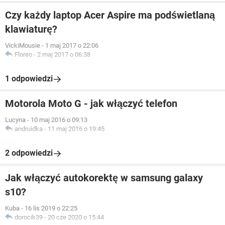
Czy każdy laptop Acer Aspire ma podświetlaną
klawiaturę?
VickiMousie
-
1 maj 2017 o 22:06
Floreo
-
2 maj 2017 o 06:38
1 odpowiedzi
Motorola Moto G - jak włączyć telefon
Lucyna
-
10 maj 2016 o 09:13
andruidka
-
11 maj 2016 o 19:45
2 odpowiedzi
Jak włączyć autokorektę w samsung galaxy
s10?
Kuba
-
16 lis 2019 o 22:25
dorocik39
-
20 cze 2020 o 15:44