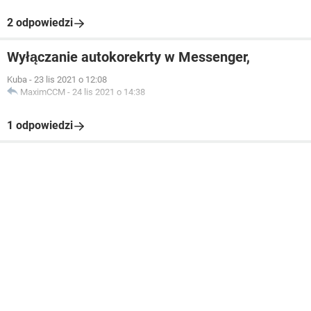
2 odpowiedzi
Wyłączanie autokorekrty w Messenger,
Kuba
-
23 lis 2021 o 12:08
MaximCCM
-
24 lis 2021 o 14:38
1 odpowiedzi