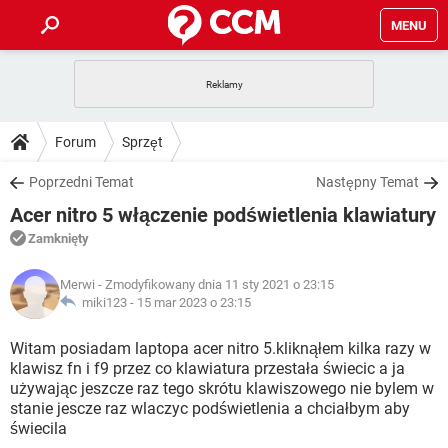
MENU
STRONA GŁÓWNA
YOUTUBE
TIKTOK
PORADY
Forum
Sprzęt
GRY
WHATSAPP
PlayStation
TIKTOK
DO POBRANIA
Poprzedni Temat
Następny Temat
SPOTIFY
NETFLIX
GRY
WHATSAPP
Acer nitro 5 włączenie podświetlenia klawiatury
INSTAGRAM
ANDROID
FACEBOOK
TIKTOK
FORUM
SPOTIFY
NETFLIX
Zamknięty
WINDOWS 10
GRY
WHATSAPP
INSTAGRAM
COVID-19
FACEBOOK
TIKTOK
ARTYKUŁY
IOS
Merwi
- Zmodyfikowany dnia 11 sty 2021 o 23:15
NETFLIX
WINDOWS 10
GRY
WHATSAPP
miki123 -
15 mar 2023 o 23:15
INSTAGRAM
COVID-19
FACEBOOK
TIKTOK
SPOTIFY
NETFLIX
Witam posiadam laptopa acer nitro 5.kliknąłem kilka razy w
WINDOWS 10
GRY
WHATSAPP
klawisz fn i f9 przez co klawiatura przestała świecic a ja
INSTAGRAM
FACEBOOK
używając jeszcze raz tego skrótu klawiszowego nie bylem w
SPOTIFY
NETFLIX
WINDOWS 10
stanie jescze raz wlaczyc podświetlenia a chciałbym aby
INSTAGRAM
FACEBOOK
świecila