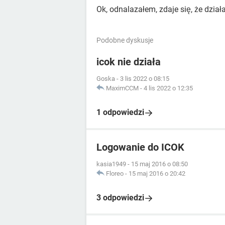
Ok, odnalazałem, zdaje się, że działa
Podobne dyskusje
icok nie działa
Goska
-
3 lis 2022 o 08:15
MaximCCM
-
4 lis 2022 o 12:35
1 odpowiedzi
Logowanie do ICOK
kasia1949
-
15 maj 2016 o 08:50
Floreo
-
15 maj 2016 o 20:42
3 odpowiedzi