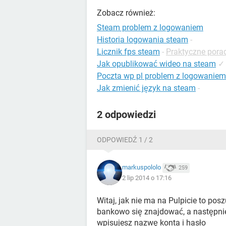
Zobacz również:
Steam problem z logowaniem
Historia logowania steam
-
Licznik fps steam
-
Praktyczne porad
Jak opublikować wideo na steam
✓
Poczta wp pl problem z logowaniem
Jak zmienić język na steam
-
2 odpowiedzi
ODPOWIEDŹ 1 / 2
markuspololo
259
2 lip 2014 o 17:16
Witaj, jak nie ma na Pulpicie to po
bankowo się znajdować, a następnie j
wpisujesz nazwę konta i hasło