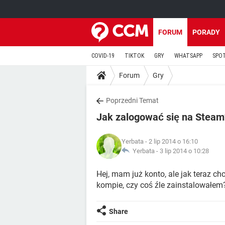
FORUM
PORADY
COVID-19
TIKTOK
GRY
WHATSAPP
SPO
Forum
Gry
Poprzedni Temat
Jak zalogować się na Steam
Yerbata
- 2 lip 2014 o 16:10
Yerbata -
3 lip 2014 o 10:28
Hej, mam już konto, ale jak teraz c
kompie, czy coś źle zainstalowałem
Share