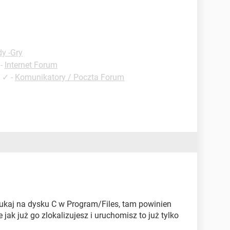
y -Gry
-
Internet Forum
✓
-
Komunikatory / Poczta Forum
szukaj na dysku C w Program/Files, tam powinien
ak już go zlokalizujesz i uruchomisz to już tylko