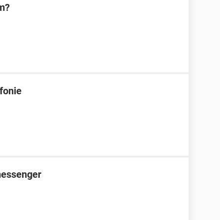
m?
fonie
messenger