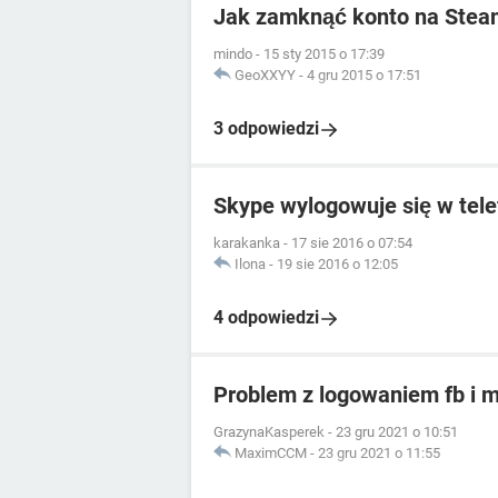
Jak zamknąć konto na Stea
mindo
-
15 sty 2015 o 17:39
GeoXXYY
-
4 gru 2015 o 17:51
3 odpowiedzi
Skype wylogowuje się w tele
karakanka
-
17 sie 2016 o 07:54
Ilona
-
19 sie 2016 o 12:05
4 odpowiedzi
Problem z logowaniem fb i 
GrazynaKasperek
-
23 gru 2021 o 10:51
MaximCCM
-
23 gru 2021 o 11:55