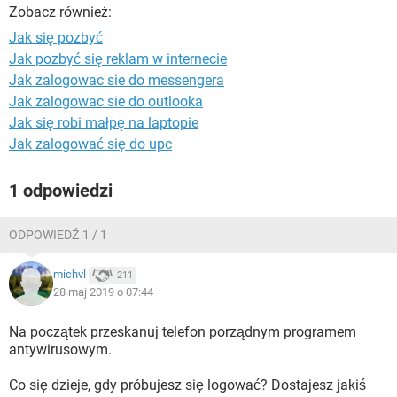
WINDOWS 10
Zobacz również:
Jak się pozbyć
Jak pozbyć się reklam w internecie
Jak zalogowac sie do messengera
Jak zalogowac sie do outlooka
Jak się robi małpę na laptopie
Jak zalogować się do upc
1 odpowiedzi
ODPOWIEDŹ 1 / 1
michvl
211
28 maj 2019 o 07:44
Na początek przeskanuj telefon porządnym programem
antywirusowym.
Co się dzieje, gdy próbujesz się logować? Dostajesz jakiś