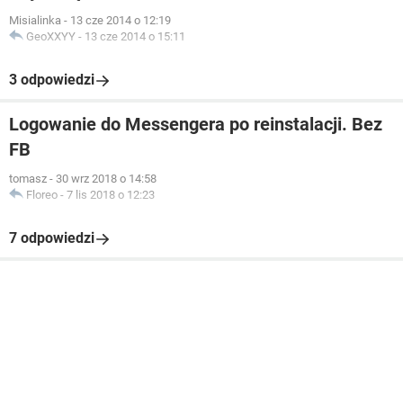
Misialinka
-
13 cze 2014 o 12:19
GeoXXYY
-
13 cze 2014 o 15:11
3 odpowiedzi
Logowanie do Messengera po reinstalacji. Bez
FB
tomasz
-
30 wrz 2018 o 14:58
Floreo
-
7 lis 2018 o 12:23
7 odpowiedzi