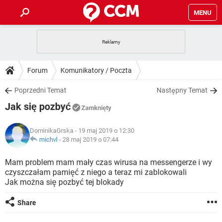
MENU
STRONA GŁÓWNA
YOUTUBE
TIKTOK
PORADY
Forum
Komunikatory / Poczta
GRY
WHATSAPP
PlayStation
TIKTOK
DO POBRANIA
Poprzedni Temat
Następny Temat
SPOTIFY
NETFLIX
GRY
WHATSAPP
Jak się pozbyć
INSTAGRAM
ANDROID
FACEBOOK
TIKTOK
Zamknięty
FORUM
SPOTIFY
NETFLIX
WINDOWS 10
GRY
WHATSAPP
DominikaGrska
- 19 maj 2019 o 12:30
INSTAGRAM
COVID-19
FACEBOOK
TIKTOK
ARTYKUŁY
michvl
-
28 maj 2019 o 07:44
IOS
NETFLIX
WINDOWS 10
GRY
WHATSAPP
INSTAGRAM
COVID-19
FACEBOOK
TIKTOK
Mam problem mam mały czas wirusa na messengerze i wy
SPOTIFY
NETFLIX
czyszczałam pamięć z niego a teraz mi zablokowali
WINDOWS 10
GRY
WHATSAPP
Jak można się pozbyć tej blokady
INSTAGRAM
FACEBOOK
SPOTIFY
NETFLIX
WINDOWS 10
Share
INSTAGRAM
FACEBOOK