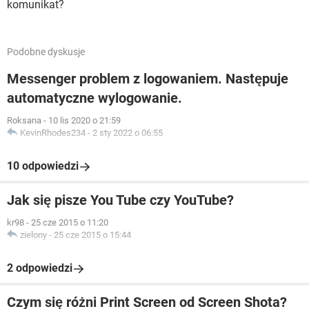
komunikat?
Podobne dyskusje
Messenger problem z logowaniem. Następuje
automatyczne wylogowanie.
Roksana
-
10 lis 2020 o 21:59
KevinRhodes234
-
2 sty 2022 o 06:55
10 odpowiedzi
Jak się pisze You Tube czy YouTube?
kr98
-
25 cze 2015 o 11:20
zielony
-
25 cze 2015 o 15:44
2 odpowiedzi
Czym się różni Print Screen od Screen Shota?