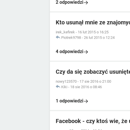
2 odpowiedzi
Kto usunął mnie ze znajomy
irek_kefirek
-
16 lut 2015 o 16:25
Piotrek9798
-
26 lut 2015 o 12:24
4 odpowiedzi
Czy da się zobaczyć usunię
nowy123570
-
17 sie 2016 o 21:00
Kiki
-
18 sie 2016 o 08:46
1 odpowiedzi
Facebook - czy ktoś wie, ż