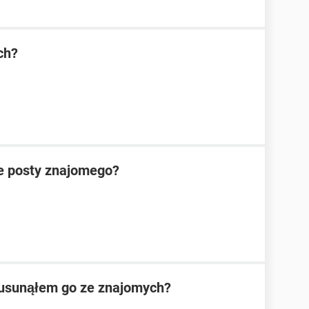
ch?
te posty znajomego?
e usunąłem go ze znajomych?