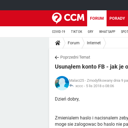
FORUM
PORADY
COVID-19
TIKTOK
GRY
WHATSAPP
SPO
Forum
Internet
Poprzedni Temat
Usunąłem konto FB - jak je 
Malarz25
- Zmodyfikowany dnia 9 pa
xccc -
5 lis 2018 o 08:06
Dzień dobry,
Zmienialem haslo i nacisnalem zeb
moge sie zalogowac bo haslo nie pa