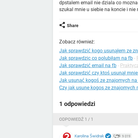
dpstalem email nie dziala co mozna
szukal mnie u siebie na koncie i ni
Share
Zobacz również:
Jak sprawdzić kogo usunąłem ze z
Jak sprawdzic co polubiłam na fb
-
Jak sprawdzić email na fb
-
Praktyc
Jak sprawdzić czy ktoś usunął mni
Jak usunąć kogoś ze znajomych na
Czy jak usune kogos ze znajomych n
1 odpowiedzi
ODPOWIEDŹ 1 / 1
Karolina Świdrak
9 019