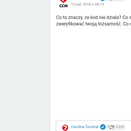
10 paź 2018 o 08:13
Co to znaczy, że kod nie działa? Co
zweryfikować twoją tożsamość. Co s
Karolina Świdrak
9 019