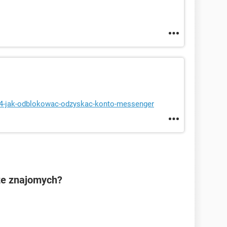
804-jak-odblokowac-odzyskac-konto-messenger
ze znajomych?