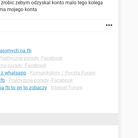
 zrobic zebym odzyskal konto malo tego kolega
e ma mojego konta
najomych na fb
Praktyczne porady -Facebook
zne porady -Facebook
e z whatsapp
-
Komunikatory / Poczta Forum
 fb
-
Praktyczne porady -Facebook
a fb to on to zobaczy
-
Internet Forum