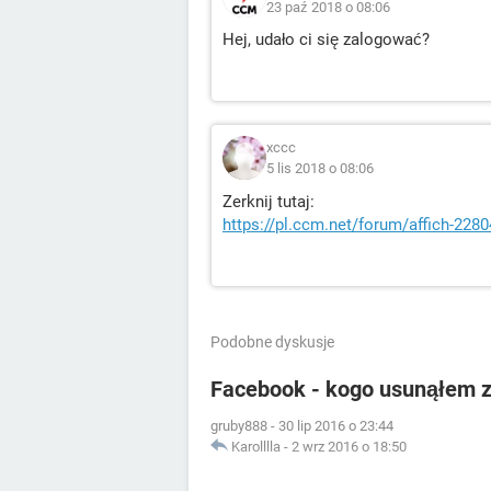
23 paź 2018 o 08:06
Hej, udało ci się zalogować?
xccc
5 lis 2018 o 08:06
Zerknij tutaj:
https://pl.ccm.net/forum/affich-22
Podobne dyskusje
Facebook - kogo usunąłem 
gruby888
-
30 lip 2016 o 23:44
Karolllla
-
2 wrz 2016 o 18:50