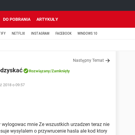
DO POBRANIA
ARTYKUŁY
TIFY
NETFLIX
INSTAGRAM
FACEBOOK
WINDOWS 10
Następny Temat
odzyskać
Rozwiązany
/Zamknięty
ź 2018 o 09:57
y wylogowac mnie Ze wszustkich urzadzen teraz nie
suje wysylalem o przywrucenie hasla ale kod ktory