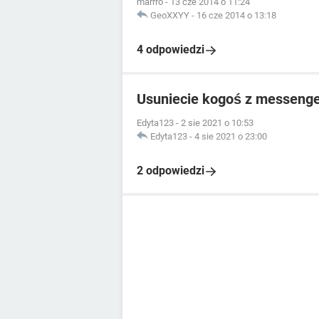
marrro
-
13 cze 2014 o 11:24
GeoXXYY
-
16 cze 2014 o 13:18
4 odpowiedzi
Usuniecie kogoś z messenge
Edyta123
-
2 sie 2021 o 10:53
Edyta123
-
4 sie 2021 o 23:00
2 odpowiedzi