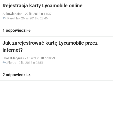
Rejestracja karty Lycamobile online
AnkaOleksiak
-
22 lis 2018 o 14:37
Karolllla
-
26 lis 2018 o 23:46
1 odpowiedzi
Jak zarejestrować kartę Lycamobile przez
internet?
ukaszMaryniak
-
16 wrz 2018 o 18:29
Floreo
-
2 lis 2018 o 08:51
2 odpowiedzi