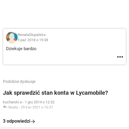
RenataStupalska
5 paź 2018 o 19:38
Dziekuje bardzo
Podobne dyskusje
Jak sprawdzić stan konta w Lycamobile?
kucharski e
-
1 gru 2014 o 12:32
Beata
-
29 kwi 2021 o 16:37
3 odpowiedzi