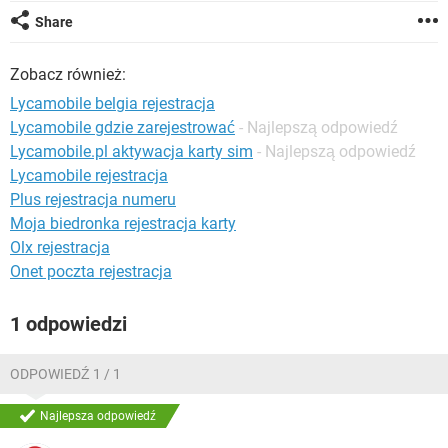
WINDOWS 10
Share
Zobacz również:
Lycamobile belgia rejestracja
Lycamobile gdzie zarejestrować
- Najlepszą odpowiedź
Lycamobile.pl aktywacja karty sim
- Najlepszą odpowiedź
Lycamobile rejestracja
Plus rejestracja numeru
Moja biedronka rejestracja karty
Olx rejestracja
Onet poczta rejestracja
1 odpowiedzi
ODPOWIEDŹ 1 / 1
Najlepsza odpowiedź