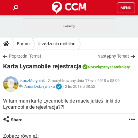
MENU
STRONA GŁÓWNA
YOUTUBE
TIKTOK
PORADY
Forum
Urządzenia mobilne
GRY
WHATSAPP
PlayStation
TIKTOK
DO POBRANIA
Poprzedni Temat
Następny Temat
SPOTIFY
NETFLIX
GRY
WHATSAPP
Karta Lycamobile rejestracja
INSTAGRAM
ANDROID
FACEBOOK
TIKTOK
Rozwiązany
/Zamknięty
FORUM
SPOTIFY
NETFLIX
WINDOWS 10
GRY
WHATSAPP
ukaszMaryniak
- Zmodyfikowany dnia 17 wrz 2018 o 08:00
INSTAGRAM
COVID-19
FACEBOOK
TIKTOK
ARTYKUŁY
Anna Dobrzyńska
-
2 lis 2018 o 08:52
IOS
NETFLIX
WINDOWS 10
GRY
WHATSAPP
INSTAGRAM
COVID-19
FACEBOOK
TIKTOK
Witam mam kartę Lycamobile de macie jakieś linki do
SPOTIFY
NETFLIX
Lycamobile de rejestracja??!
WINDOWS 10
GRY
WHATSAPP
INSTAGRAM
FACEBOOK
SPOTIFY
NETFLIX
Share
WINDOWS 10
INSTAGRAM
FACEBOOK
Zobacz również: