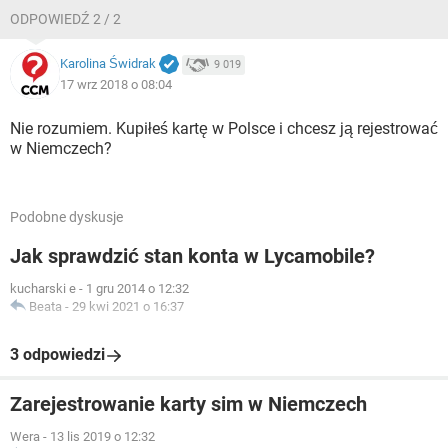
ODPOWIEDŹ 2 / 2
Karolina Świdrak
9 019
17 wrz 2018 o 08:04
Nie rozumiem. Kupiłeś kartę w Polsce i chcesz ją rejestrować
w Niemczech?
Podobne dyskusje
Jak sprawdzić stan konta w Lycamobile?
kucharski e
-
1 gru 2014 o 12:32
Beata
-
29 kwi 2021 o 16:37
3 odpowiedzi
Zarejestrowanie karty sim w Niemczech
Wera
-
13 lis 2019 o 12:32