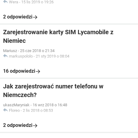
Wera
-
15 lis 2019 o 19:26
2 odpowiedzi
Zarejestrowanie karty SIM Lycamobile z
Niemiec
Mariusz
-
25 cze 2018 o 21:34
markuspololo
-
21 sty 2019 o 08:04
16 odpowiedzi
Jak zarejestrować numer telefonu w
Niemczech?
ukaszMaryniak
-
16 wrz 2018 o 16:48
Floreo
-
2 lis 2018 o 08:53
2 odpowiedzi