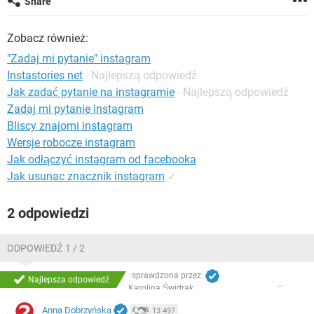
Share
WINDOWS 10
Zobacz również:
"Zadaj mi pytanie" instagram
Instastories net
- Najlepszą odpowiedź
Jak zadać pytanie na instagramie
- Najlepszą odpowiedź
Zadaj mi pytanie instagram
Bliscy znajomi instagram
Wersje robocze instagram
Jak odłączyć instagram od facebooka
Jak usunac znacznik instagram
✓
2 odpowiedzi
ODPOWIEDŹ 1 / 2
sprawdzona przez:
Najlepsza odpowiedź
Karolina Świdrak
Anna Dobrzyńska
13 497