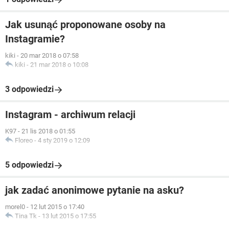
Jak usunąć proponowane osoby na
Instagramie?
kiki
-
20 mar 2018 o 07:58
kiki
-
21 mar 2018 o 10:08
3 odpowiedzi
Instagram - archiwum relacji
K97
-
21 lis 2018 o 01:55
Floreo
-
4 sty 2019 o 12:09
5 odpowiedzi
jak zadać anonimowe pytanie na asku?
morel0
-
12 lut 2015 o 17:40
Tina Tk
-
13 lut 2015 o 17:55