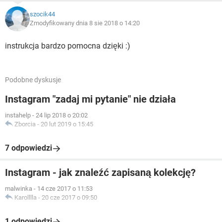
szocik44
Zmodyfikowany dnia 8 sie 2018 o 14:20
instrukcja bardzo pomocna dzięki :)
Podobne dyskusje
Instagram "zadaj mi pytanie" nie działa
instahelp
-
24 lip 2018 o 20:02
Zborcia
-
20 lut 2019 o 15:45
7 odpowiedzi
Instagram - jak znaleźć zapisaną kolekcję?
malwinka
-
14 cze 2017 o 11:53
Karolllla
-
20 cze 2017 o 09:50
1 odpowiedzi