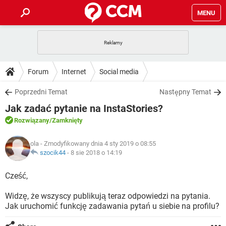
MENU
STRONA GŁÓWNA
YOUTUBE
TIKTOK
PORADY
Forum
Internet
Social media
GRY
WHATSAPP
PlayStation
TIKTOK
DO POBRANIA
Poprzedni Temat
Następny Temat
SPOTIFY
NETFLIX
GRY
WHATSAPP
Jak zadać pytanie na InstaStories?
INSTAGRAM
ANDROID
FACEBOOK
TIKTOK
FORUM
SPOTIFY
NETFLIX
Rozwiązany
/Zamknięty
WINDOWS 10
GRY
WHATSAPP
INSTAGRAM
COVID-19
FACEBOOK
TIKTOK
ARTYKUŁY
IOS
ola
- Zmodyfikowany dnia 4 sty 2019 o 08:55
NETFLIX
WINDOWS 10
GRY
WHATSAPP
szocik44
-
8 sie 2018 o 14:19
INSTAGRAM
COVID-19
FACEBOOK
TIKTOK
SPOTIFY
NETFLIX
Cześć,
WINDOWS 10
GRY
WHATSAPP
INSTAGRAM
FACEBOOK
Widzę, że wszyscy publikują teraz odpowiedzi na pytania.
SPOTIFY
NETFLIX
WINDOWS 10
Jak uruchomić funkcję zadawania pytań u siebie na profilu?
INSTAGRAM
FACEBOOK