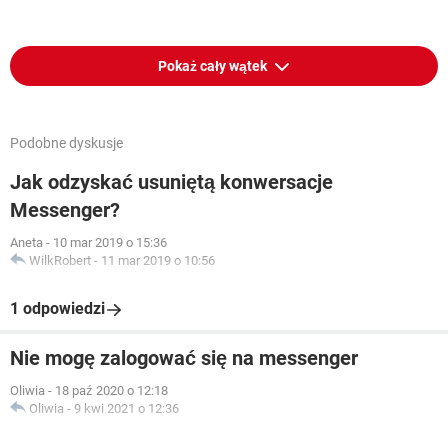
Pokaż cały wątek
Podobne dyskusje
Jak odzyskać usuniętą konwersacje
Messenger?
Aneta
-
10 mar 2019 o 15:36
WilkRobert
-
11 mar 2019 o 10:56
1 odpowiedzi
Nie mogę zalogować się na messenger
Oliwia
-
18 paź 2020 o 12:18
Oliwia
-
9 kwi 2021 o 12:36