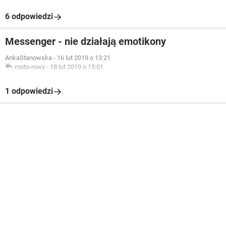
6 odpowiedzi
Messenger - nie działają emotikony
AnkaStanowska
-
16 lut 2019 o 13:21
moto-rowy
-
18 lut 2019 o 15:01
1 odpowiedzi