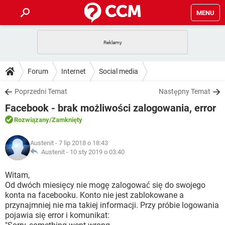
MENU
STRONA GŁÓWNA
YOUTUBE
TIKTOK
PORADY
Forum
Internet
Social media
GRY
WHATSAPP
PlayStation
TIKTOK
DO POBRANIA
Poprzedni Temat
Następny Temat
SPOTIFY
NETFLIX
GRY
WHATSAPP
Facebook - brak możliwości zalogowania, error
INSTAGRAM
ANDROID
FACEBOOK
TIKTOK
FORUM
SPOTIFY
NETFLIX
Rozwiązany
/Zamknięty
WINDOWS 10
GRY
WHATSAPP
INSTAGRAM
COVID-19
FACEBOOK
TIKTOK
ARTYKUŁY
IOS
Austenit
- 7 lip 2018 o 18:43
NETFLIX
WINDOWS 10
GRY
WHATSAPP
Austenit -
10 sty 2019 o 03:40
INSTAGRAM
COVID-19
FACEBOOK
TIKTOK
SPOTIFY
NETFLIX
Witam,
WINDOWS 10
GRY
WHATSAPP
Od dwóch miesięcy nie mogę zalogować się do swojego
INSTAGRAM
FACEBOOK
konta na facebooku. Konto nie jest zablokowane a
SPOTIFY
NETFLIX
WINDOWS 10
przynajmniej nie ma takiej informacji. Przy próbie logowania
INSTAGRAM
FACEBOOK
pojawia się error i komunikat: