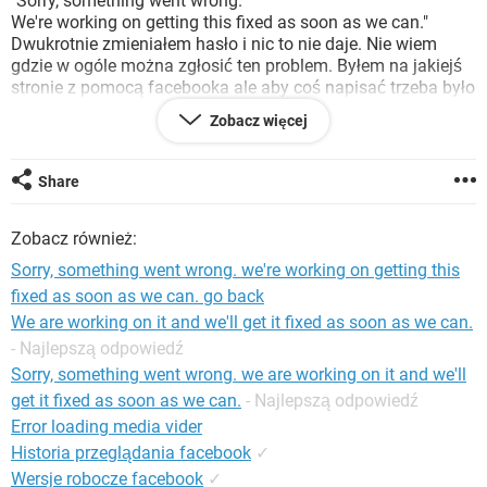
"Sorry, something went wrong.
WINDOWS 10
We're working on getting this fixed as soon as we can."
Dwukrotnie zmieniałem hasło i nic to nie daje. Nie wiem
gdzie w ogóle można zgłosić ten problem. Byłem na jakiejś
stronie z pomocą facebooka ale aby coś napisać trzeba było
się zalogować czyli znowu error.
Zobacz więcej
Jakieś porady?
Share
Zobacz również:
Sorry, something went wrong. we're working on getting this
fixed as soon as we can. go back
We are working on it and we'll get it fixed as soon as we can.
- Najlepszą odpowiedź
Sorry, something went wrong. we are working on it and we'll
get it fixed as soon as we can.
- Najlepszą odpowiedź
Error loading media vider
Historia przeglądania facebook
✓
Wersje robocze facebook
✓