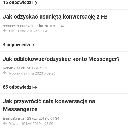
15 odpowiedzi
Jak odzyskać usuniętą konwersację z FB
bobasekbusiaczek
-
2 lut 2015 o 11:42
iuyr
-
9 maj 2015 o 20:34
4 odpowiedzi
Jak odblokować/odzyskać konto Messenger?
Robert
-
14 gru 2017 o 21:34
Woojak
-
27 kwi 2020 o 09:26
63 odpowiedzi
Jak przywrócić całą konwersację na
Messengerze
EmiliaBermar
-
23 cze 2018 o 09:34
Oliwia
-
16 kwi 2019 o 08:56