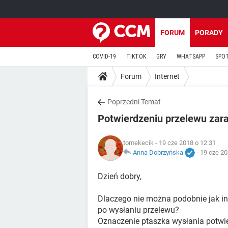
FORUM
PORADY
COVID-19
TIKTOK
GRY
WHATSAPP
SPO
Forum
Internet
Poprzedni Temat
Potwierdzeniu przelewu zara
tomekecik
- 19 cze 2018 o 12:31
Anna Dobrzyńska
-
19 cze 20
Dzień dobry,
Dlaczego nie można podobnie jak i
po wysłaniu przelewu?
Oznaczenie ptaszka wysłania potwie