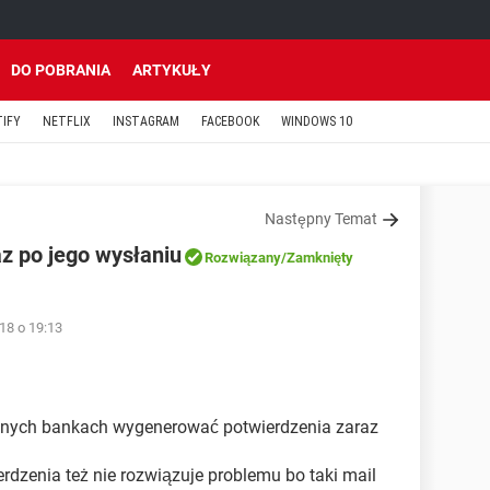
DO POBRANIA
ARTYKUŁY
TIFY
NETFLIX
INSTAGRAM
FACEBOOK
WINDOWS 10
Następny Temat
z po jego wysłaniu
Rozwiązany
/Zamknięty
18 o 19:13
nnych bankach wygenerować potwierdzenia zaraz
rdzenia też nie rozwiązuje problemu bo taki mail