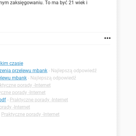
cznym zaksięgowaniu. To ma być 21 wiek i
akim czasie
dzenia przelewu mbank
- Najlepszą odpowiedź
zelewu mbank
- Najlepszą odpowiedź
ktyczne porady -Internet
yczne porady -Internet
pdf
-
Praktyczne porady -Internet
rady -Internet
-
Praktyczne porady -Internet