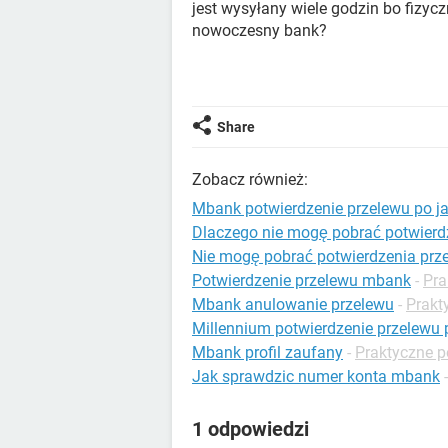
jest wysyłany wiele godzin bo fizy
nowoczesny bank?
Share
Zobacz również:
Mbank potwierdzenie przelewu po j
Dlaczego nie mogę pobrać potwier
Nie mogę pobrać potwierdzenia pr
Potwierdzenie przelewu mbank
-
Pra
Mbank anulowanie przelewu
-
Prakt
Millennium potwierdzenie przelewu 
Mbank profil zaufany
-
Praktyczne po
Jak sprawdzic numer konta mbank
1 odpowiedzi