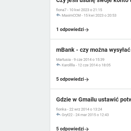
Czy jeśli usunę swoje konto 
fiona7
-
10 kwi 2023 o 21:15
MaximCCM
-
15 kwi 2023 o 20:53
1 odpowiedzi
mBank - czy można wysyłać 
Martusia
-
9 cze 2014 o 15:39
Karolllla
-
12 cze 2014 o 18:05
5 odpowiedzi
Gdzie w Gmailu ustawić potw
fionka
-
22 wrz 2014 o 13:24
Gryt22
-
24 mar 2015 o 12:43
5 odpowiedzi