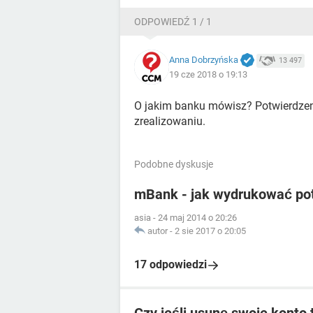
ODPOWIEDŹ 1 / 1
Anna Dobrzyńska
13 497
19 cze 2018 o 19:13
O jakim banku mówisz? Potwierdze
zrealizowaniu.
Podobne dyskusje
mBank - jak wydrukować po
asia
-
24 maj 2014 o 20:26
autor
-
2 sie 2017 o 20:05
17 odpowiedzi