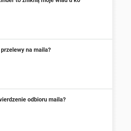
tinder to znikną moje wiad u ko
przelewy na maila?
ierdzenie odbioru maila?