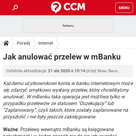
MENU
STRONA GŁÓWNA
YOUTUBE
TIKTOK
PORADY
Porady
Internet
GRY
WHATSAPP
PlayStation
TIKTOK
DO POBRANIA
Jak anulować przelew w mBanku
SPOTIFY
NETFLIX
GRY
WHATSAPP
INSTAGRAM
ANDROID
FACEBOOK
TIKTOK
FORUM
Ostatnia aktualizacja:
21 sie 2020 o 15:14
przez
Макс Вега
.
SPOTIFY
NETFLIX
WINDOWS 10
GRY
WHATSAPP
INSTAGRAM
COVID-19
FACEBOOK
TIKTOK
Każdemu użytkownikowi konta w banku internetowym może
ARTYKUŁY
IOS
NETFLIX
się zdarzyć omyłkowo wysłany przelew, który chcielibyśmy
WINDOWS 10
GRY
WHATSAPP
anulować. W mBanku taka operacja jest możliwa tylko w
INSTAGRAM
COVID-19
FACEBOOK
TIKTOK
SPOTIFY
NETFLIX
przypadku przelewów ze statusem "Oczekujący” lub
WINDOWS 10
GRY
WHATSAPP
"Zaplanowany”, czyli takich, które zostały zaplanowane na
INSTAGRAM
FACEBOOK
przyszłość i nie były jeszcze zaksięgowane.
SPOTIFY
NETFLIX
WINDOWS 10
INSTAGRAM
FACEBOOK
Ważne
: Przelewy wewnątrz mBanku są księgowane