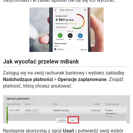
natychmiast i w żaden sposób nie da się ich wycofać.
WINDOWS 10
Jak wycofać przelew mBank
Zaloguj się na swój rachunek bankowy i wybierz zakładkę
Nadchodzące płatności
>
Operacje zaplanowane
. Znajdź
płatność, którą chcesz anulować:
Następnie skorzystaj z opcji
Usuń
i potwierdź swój wybór