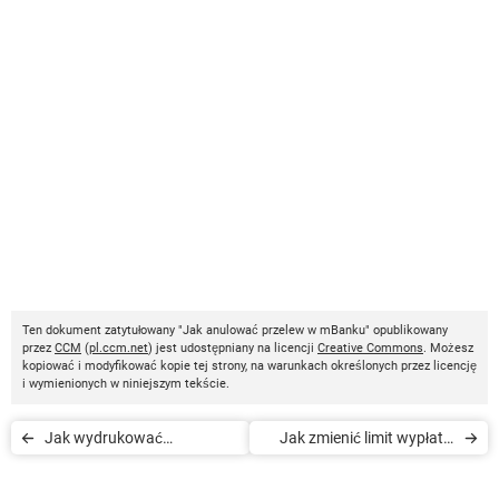
Ten dokument zatytułowany "Jak anulować przelew w mBanku" opublikowany
przez
CCM
(
pl.ccm.net
) jest udostępniany na licencji
Creative Commons
. Możesz
kopiować i modyfikować kopie tej strony, na warunkach określonych przez licencję
i wymienionych w niniejszym tekście.
Jak wydrukować
Jak zmienić limit wypłat z
potwierdzenie przelewu w
karty w mBanku