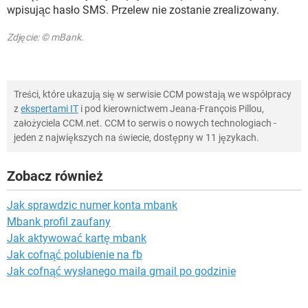
wpisując hasło SMS. Przelew nie zostanie zrealizowany.
Zdjęcie: © mBank.
Treści, które ukazują się w serwisie CCM powstają we współpracy
z
ekspertami IT
i pod kierownictwem Jeana-François Pillou,
założyciela CCM.net. CCM to serwis o nowych technologiach -
jeden z największych na świecie, dostępny w 11 językach.
Zobacz również
Jak sprawdzic numer konta mbank
Mbank profil zaufany
Jak aktywować kartę mbank
Jak cofnąć polubienie na fb
Jak cofnąć wysłanego maila gmail po godzinie