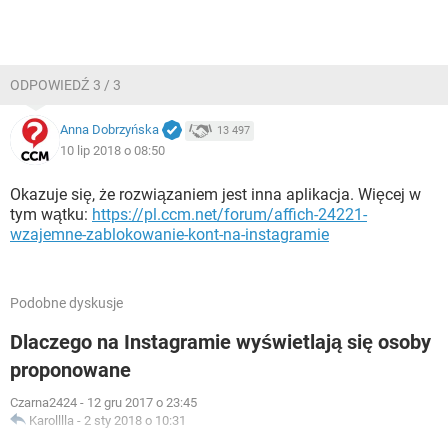
ODPOWIEDŹ 3 / 3
Anna Dobrzyńska
13 497
10 lip 2018 o 08:50
Okazuje się, że rozwiązaniem jest inna aplikacja. Więcej w
tym wątku:
https://pl.ccm.net/forum/affich-24221-
wzajemne-zablokowanie-kont-na-instagramie
Podobne dyskusje
Dlaczego na Instagramie wyświetlają się osoby
proponowane
Czarna2424
-
12 gru 2017 o 23:45
Karolllla
-
2 sty 2018 o 10:31