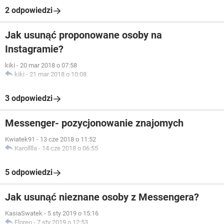
2 odpowiedzi
Jak usunąć proponowane osoby na
Instagramie?
kiki
-
20 mar 2018 o 07:58
kiki
-
21 mar 2018 o 10:08
3 odpowiedzi
Messenger- pozycjonowanie znajomych
Kwiatek91
-
13 cze 2018 o 11:52
Karolllla
-
14 cze 2018 o 06:55
5 odpowiedzi
Jak usunąć nieznane osoby z Messengera?
KasiaSwatek
-
5 sty 2019 o 15:16
Floreo
-
7 sty 2019 o 12:53