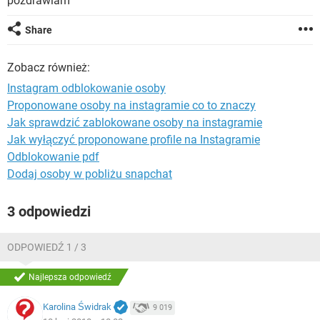
pozdrawiam
WINDOWS 10
Share
Zobacz również:
Instagram odblokowanie osoby
Proponowane osoby na instagramie co to znaczy
Jak sprawdzić zablokowane osoby na instagramie
Jak wyłączyć proponowane profile na Instagramie
Odblokowanie pdf
Dodaj osoby w pobliżu snapchat
3 odpowiedzi
ODPOWIEDŹ 1 / 3
Najlepsza odpowiedź
Karolina Świdrak
9 019