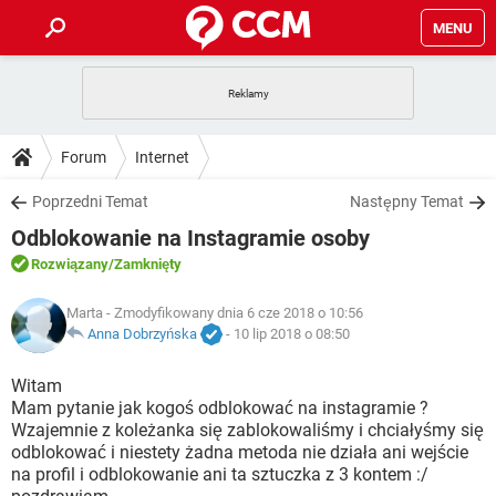
MENU
STRONA GŁÓWNA
YOUTUBE
TIKTOK
PORADY
Forum
Internet
GRY
WHATSAPP
PlayStation
TIKTOK
DO POBRANIA
Poprzedni Temat
Następny Temat
SPOTIFY
NETFLIX
GRY
WHATSAPP
Odblokowanie na Instagramie osoby
INSTAGRAM
ANDROID
FACEBOOK
TIKTOK
FORUM
SPOTIFY
NETFLIX
Rozwiązany
/Zamknięty
WINDOWS 10
GRY
WHATSAPP
INSTAGRAM
COVID-19
FACEBOOK
TIKTOK
ARTYKUŁY
Marta
- Zmodyfikowany dnia 6 cze 2018 o 10:56
IOS
NETFLIX
WINDOWS 10
GRY
WHATSAPP
Anna Dobrzyńska
-
10 lip 2018 o 08:50
INSTAGRAM
COVID-19
FACEBOOK
TIKTOK
SPOTIFY
NETFLIX
Witam
WINDOWS 10
GRY
WHATSAPP
Mam pytanie jak kogoś odblokować na instagramie ?
INSTAGRAM
FACEBOOK
Wzajemnie z koleżanka się zablokowaliśmy i chciałyśmy się
SPOTIFY
NETFLIX
WINDOWS 10
odblokować i niestety żadna metoda nie działa ani wejście
INSTAGRAM
FACEBOOK
na profil i odblokowanie ani ta sztuczka z 3 kontem :/