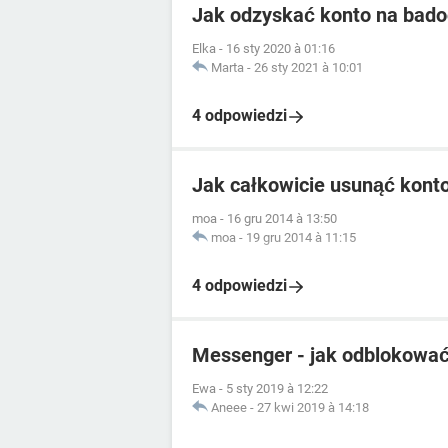
Jak odzyskać konto na bad
Elka
-
16 sty 2020 à 01:16
Marta
-
26 sty 2021 à 10:01
4 odpowiedzi
Jak całkowicie usunąć kont
moa
-
16 gru 2014 à 13:50
moa
-
19 gru 2014 à 11:15
4 odpowiedzi
Messenger - jak odblokować
Ewa
-
5 sty 2019 à 12:22
Aneee
-
27 kwi 2019 à 14:18