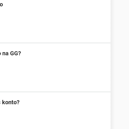
oo
o na GG?
 konto?