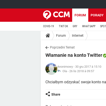
FORUM
PORADY
COVID-19
TIKTOK
GRY
WHATSAPP
SPO
Forum
Internet
Poprzedni Temat
Włamanie na konto Twitter
Anonimowy
- 30 gru 2017 à 15:10
Ola -
26 lis 2018 à 09:57
Chciałbym odzyskać swoje konto na
Share