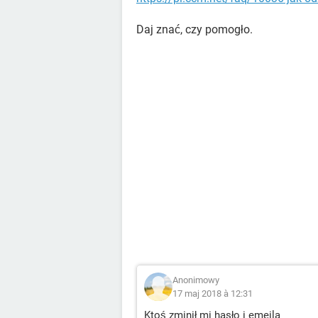
Daj znać, czy pomogło.
Anonimowy
17 maj 2018 à 12:31
Ktoś zminił mi hasło i emeila