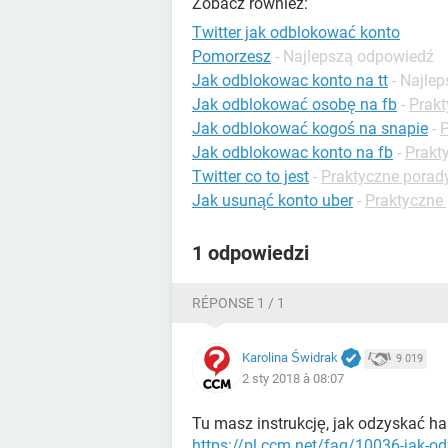
Zobacz również:
Twitter jak odblokować konto
Pomorzesz
- Najlepszą odpowiedź
Jak odblokowac konto na tt
- Najle
Jak odblokować osobę na fb
-
Prakt
Jak odblokować kogoś na snapie
-
P
Jak odblokowac konto na fb
-
Prakt
Twitter co to jest
-
Praktyczne porady
Jak usunąć konto uber
-
Praktyczne
1 odpowiedzi
RÉPONSE 1 / 1
Karolina Świdrak
9 019
2 sty 2018 à 08:07
Tu masz instrukcję, jak odzyskać ha
https://pl.ccm.net/faq/10036-jak-od