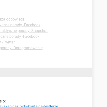
pszą odpowiedź
yczne porady -Facebook
raktyczne porady -Snapchat
yczne porady -Facebook
 -Twitter
 porady -Oprogramowanie
sło:
zyskac-haslo-do-konta-na-twitterze