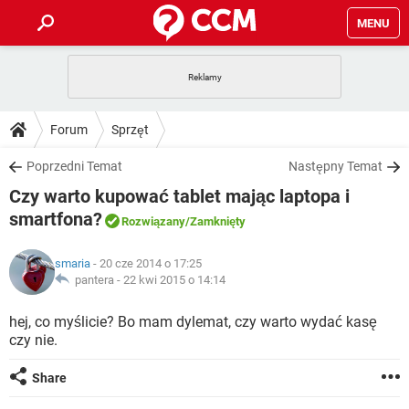
MENU
STRONA GŁÓWNA
YOUTUBE
TIKTOK
PORADY
Forum
Sprzęt
GRY
WHATSAPP
PlayStation
TIKTOK
DO POBRANIA
Poprzedni Temat
Następny Temat
SPOTIFY
NETFLIX
GRY
WHATSAPP
Czy warto kupować tablet mając laptopa i
INSTAGRAM
ANDROID
FACEBOOK
TIKTOK
FORUM
SPOTIFY
NETFLIX
smartfona?
Rozwiązany
/Zamknięty
WINDOWS 10
GRY
WHATSAPP
INSTAGRAM
COVID-19
FACEBOOK
TIKTOK
ARTYKUŁY
IOS
NETFLIX
smaria
- 20 cze 2014 o 17:25
WINDOWS 10
GRY
WHATSAPP
pantera -
22 kwi 2015 o 14:14
INSTAGRAM
COVID-19
FACEBOOK
TIKTOK
SPOTIFY
NETFLIX
hej, co myślicie? Bo mam dylemat, czy warto wydać kasę
WINDOWS 10
GRY
WHATSAPP
INSTAGRAM
FACEBOOK
czy nie.
SPOTIFY
NETFLIX
WINDOWS 10
Share
INSTAGRAM
FACEBOOK