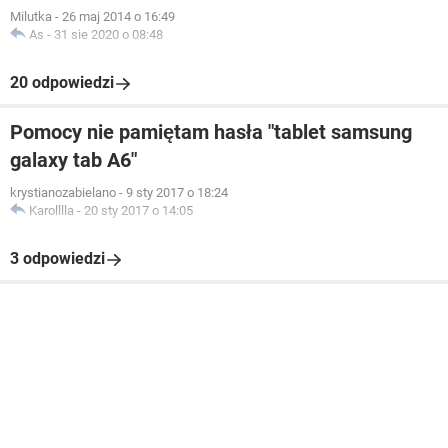
Milutka
-
26 maj 2014 o 16:49
As
-
31 sie 2020 o 08:48
20 odpowiedzi
Pomocy nie pamiętam hasła "tablet samsung
galaxy tab A6"
krystianozabielano
-
9 sty 2017 o 18:24
Karolllla
-
20 sty 2017 o 14:05
3 odpowiedzi