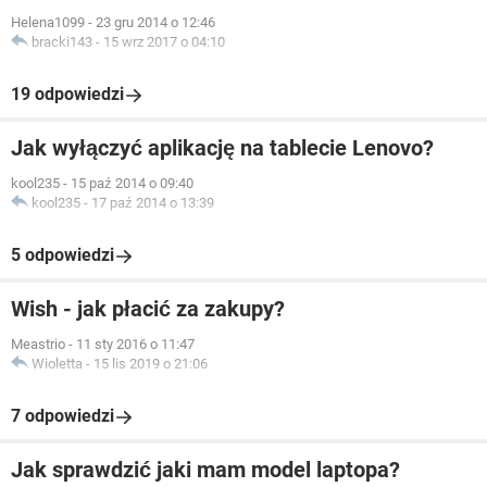
Helena1099
-
23 gru 2014 o 12:46
bracki143
-
15 wrz 2017 o 04:10
19 odpowiedzi
Jak wyłączyć aplikację na tablecie Lenovo?
kool235
-
15 paź 2014 o 09:40
kool235
-
17 paź 2014 o 13:39
5 odpowiedzi
Wish - jak płacić za zakupy?
Meastrio
-
11 sty 2016 o 11:47
Wioletta
-
15 lis 2019 o 21:06
7 odpowiedzi
Jak sprawdzić jaki mam model laptopa?