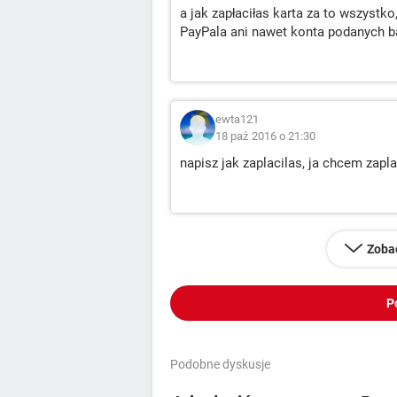
a jak zapłaciłas karta za to wszystk
PayPala ani nawet konta podanych ba
ewta121
18 paź 2016 o 21:30
napisz jak zaplacilas, ja chcem zapl
Zoba
P
Podobne dyskusje