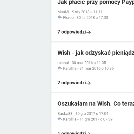
Jak płacić przy pomocy Pay
MaaMi
-
9 sty 2018 o 11:11
Floreo
-
30 lis 2018 o 17:00
7 odpowiedzi
Wish - jak odzyskać pieniąd
michał
-
30 mar 2016 o 11:05
Karolllla
-
31 mar 2016 o 10:35
2 odpowiedzi
Oszukałam na Wish. Co tera
Baska88
-
10 gru 2017 o 17:04
Karolllla
-
11 gru 2017 o 07:39
1 odpowiedzi