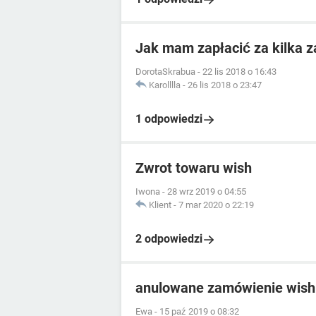
Jak mam zapłacić za kilka 
DorotaSkrabua
-
22 lis 2018 o 16:43
Karolllla
-
26 lis 2018 o 23:47
1 odpowiedzi
Zwrot towaru wish
Iwona
-
28 wrz 2019 o 04:55
Klient
-
7 mar 2020 o 22:19
2 odpowiedzi
anulowane zamówienie wish
Ewa
-
15 paź 2019 o 08:32