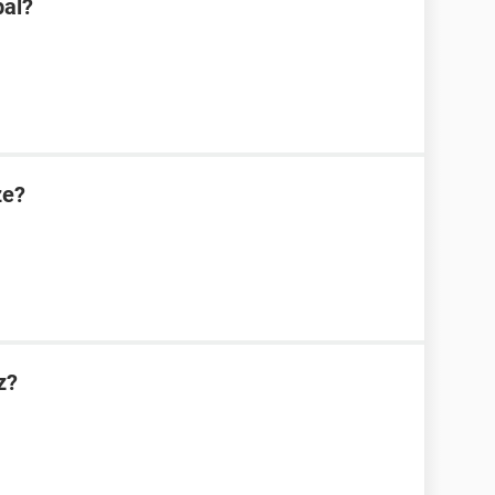
pal?
ze?
z?