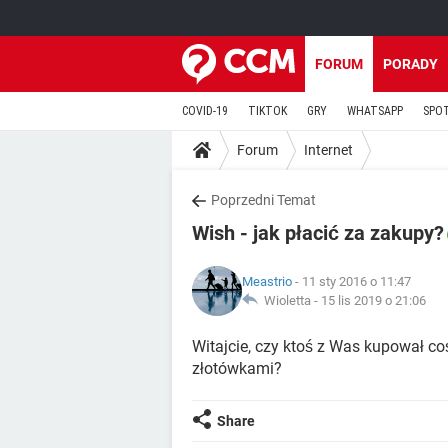
FORUM
PORADY
COVID-19
TIKTOK
GRY
WHATSAPP
SPO
Forum
Internet
Poprzedni Temat
Wish - jak płacić za zakupy?
Meastrio
- 11 sty 2016 o 11:47
Wioletta -
15 lis 2019 o 21:06
Witajcie, czy ktoś z Was kupował c
złotówkami?
Share