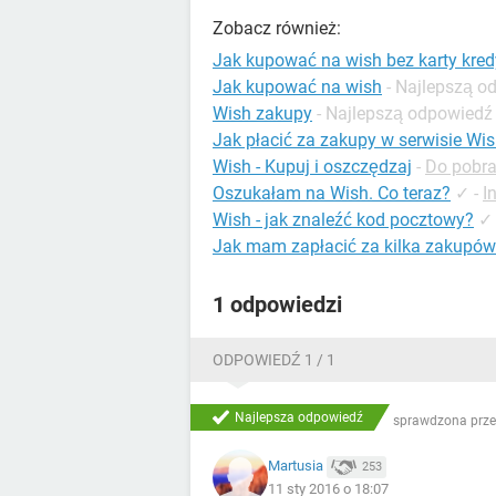
Zobacz również:
Jak kupować na wish bez karty kred
Jak kupować na wish
- Najlepszą o
Wish zakupy
- Najlepszą odpowiedź
Jak płacić za zakupy w serwisie Wi
Wish - Kupuj i oszczędzaj
-
Do pobran
Oszukałam na Wish. Co teraz?
✓
-
I
Wish - jak znaleźć kod pocztowy?
✓
Jak mam zapłacić za kilka zakupów
1 odpowiedzi
ODPOWIEDŹ 1 / 1
Najlepsza odpowiedź
sprawdzona prze
Martusia
253
11 sty 2016 o 18:07