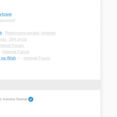
ytowej
dpowiedź
sh
-
Praktyczne porady -Internet
ia - Styl życia
nternet Forum
-
Internet Forum
 na Wish
✓
-
Internet Forum
z:
Karolina Świdrak