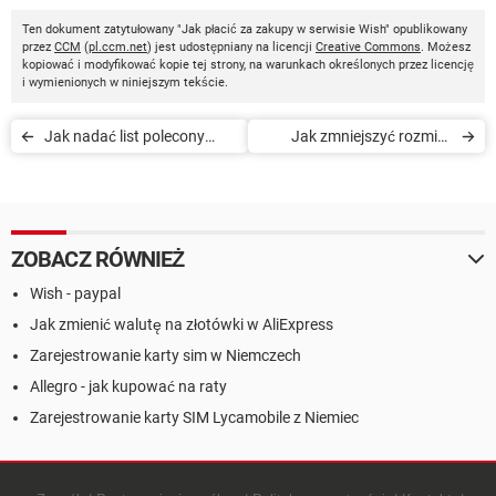
Ten dokument zatytułowany "Jak płacić za zakupy w serwisie Wish" opublikowany
przez
CCM
(
pl.ccm.net
) jest udostępniany na licencji
Creative Commons
. Możesz
kopiować i modyfikować kopie tej strony, na warunkach określonych przez licencję
i wymienionych w niniejszym tekście.
Jak nadać list polecony
Jak zmniejszyć rozmiar
przez internet
zdjęć w WordPressie
ZOBACZ RÓWNIEŻ
Wish - paypal
Jak zmienić walutę na złotówki w AliExpress
Zarejestrowanie karty sim w Niemczech
Allegro - jak kupować na raty
Zarejestrowanie karty SIM Lycamobile z Niemiec