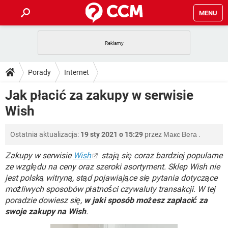
MENU
STRONA GŁÓWNA
YOUTUBE
TIKTOK
PORADY
Porady
Internet
GRY
WHATSAPP
PlayStation
TIKTOK
DO POBRANIA
Jak płacić za zakupy w serwisie
SPOTIFY
NETFLIX
GRY
WHATSAPP
Wish
INSTAGRAM
ANDROID
FACEBOOK
TIKTOK
FORUM
SPOTIFY
NETFLIX
WINDOWS 10
GRY
WHATSAPP
Ostatnia aktualizacja:
19 sty 2021 o 15:29
przez
Макс Вега
.
INSTAGRAM
COVID-19
FACEBOOK
TIKTOK
ARTYKUŁY
IOS
NETFLIX
WINDOWS 10
GRY
WHATSAPP
Zakupy w serwisie
Wish
stają się coraz bardziej popularne
INSTAGRAM
COVID-19
FACEBOOK
TIKTOK
ze względu na ceny oraz szeroki asortyment. Sklep Wish nie
SPOTIFY
NETFLIX
jest polską witryną, stąd pojawiające się pytania dotyczące
WINDOWS 10
GRY
WHATSAPP
możliwych sposobów płatności czywaluty transakcji. W tej
INSTAGRAM
FACEBOOK
SPOTIFY
NETFLIX
poradzie dowiesz się,
w jaki sposób możesz zapłacić za
WINDOWS 10
swoje zakupy na Wish
.
INSTAGRAM
FACEBOOK