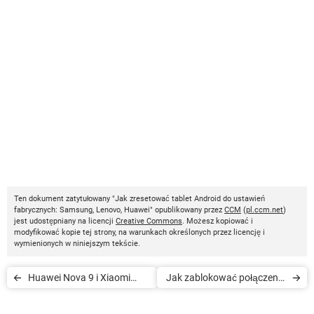
Ten dokument zatytułowany "Jak zresetować tablet Android do ustawień
fabrycznych: Samsung, Lenovo, Huawei" opublikowany przez
CCM
(
pl.ccm.net
)
jest udostępniany na licencji
Creative Commons
. Możesz kopiować i
modyfikować kopie tej strony, na warunkach określonych przez licencję i
wymienionych w niniejszym tekście.
Huawei Nova 9 i Xiaomi
Jak zablokować połączenia
11T. Funkcje i ceny
od niechcianego numeru w