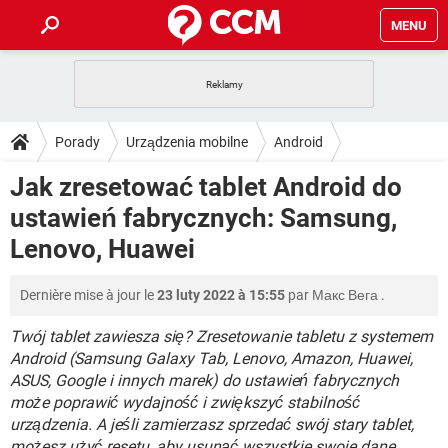
MENU
STRONA GŁÓWNA
YOUTUBE
TIKTOK
PORADY
Porady
Urządzenia mobilne
Android
GRY
WHATSAPP
PlayStation
TIKTOK
DO POBRANIA
Jak zresetować tablet Android do
SPOTIFY
NETFLIX
GRY
WHATSAPP
ustawień fabrycznych: Samsung,
INSTAGRAM
ANDROID
FACEBOOK
TIKTOK
FORUM
SPOTIFY
NETFLIX
Lenovo, Huawei
WINDOWS 10
GRY
WHATSAPP
INSTAGRAM
COVID-19
FACEBOOK
TIKTOK
ARTYKUŁY
IOS
NETFLIX
Dernière mise à jour le
23 luty 2022 à 15:55
par
Макс Вега
.
WINDOWS 10
GRY
WHATSAPP
INSTAGRAM
COVID-19
FACEBOOK
TIKTOK
Twój tablet zawiesza się? Zresetowanie tabletu z systemem
SPOTIFY
NETFLIX
WINDOWS 10
GRY
WHATSAPP
Android (Samsung Galaxy Tab, Lenovo, Amazon, Huawei,
INSTAGRAM
FACEBOOK
ASUS, Google i innych marek) do ustawień fabrycznych
SPOTIFY
NETFLIX
może poprawić wydajność i zwiększyć stabilność
WINDOWS 10
INSTAGRAM
FACEBOOK
urządzenia. A jeśli zamierzasz sprzedać swój stary tablet,
możesz użyć resetu, aby usunąć wszystkie swoje dane