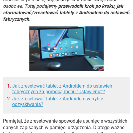
WINDOWS 10
osobowe. Tutaj podajemy
przewodnik krok po kroku, jak
sformatować/zresetować tablety z Androidem do ustawień
fabrycznych
.
Jak zresetować tablet z Androidem do ustawień
fabrycznych za pomocą menu "Ustawienia"?
Jak zresetować tablet z Androidem w trybie
odzyskiwania?
Pamiętaj, że zresetowanie spowoduje usunięcie wszystkich
danych zapisanych w pamięci urządzenia. Dlatego ważne