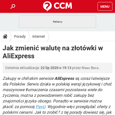
MENU
STRONA GŁÓWNA
YOUTUBE
TIKTOK
PORADY
Porady
Internet
GRY
WHATSAPP
PlayStation
TIKTOK
DO POBRANIA
Jak zmienić walutę na złotówki w
SPOTIFY
NETFLIX
GRY
WHATSAPP
AliExpress
INSTAGRAM
ANDROID
FACEBOOK
TIKTOK
FORUM
SPOTIFY
NETFLIX
WINDOWS 10
GRY
WHATSAPP
Ostatnia aktualizacja:
22 lip 2020 o 19:13
przez
Макс Вега
.
INSTAGRAM
COVID-19
FACEBOOK
TIKTOK
ARTYKUŁY
IOS
NETFLIX
WINDOWS 10
GRY
WHATSAPP
Zakupy w chińskim serwisie
AliExpress
są coraz łatwiejsze
INSTAGRAM
COVID-19
FACEBOOK
TIKTOK
dla Polaków. Serwis działa w polskiej wersji językowej i choć
SPOTIFY
NETFLIX
maszynowe tłumaczenia czasami pozostawia wiele do
WINDOWS 10
GRY
WHATSAPP
życzenia, można z powodzeniem robić zakupy bez
INSTAGRAM
FACEBOOK
SPOTIFY
NETFLIX
znajomości języka obcego. Ponadto w serwisie można
WINDOWS 10
płacić za pomocą
PayU
. Wygodnie więc przeglądać oferty z
INSTAGRAM
FACEBOOK
polskimi cenami. Jak to zrobić? z tej porady dowiesz się, jak