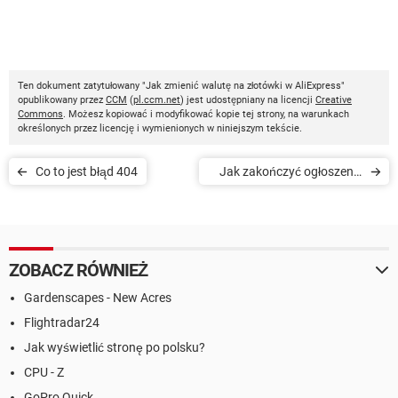
Ten dokument zatytułowany "Jak zmienić walutę na złotówki w AliExpress"
opublikowany przez
CCM
(
pl.ccm.net
) jest udostępniany na licencji
Creative
Commons
. Możesz kopiować i modyfikować kopie tej strony, na warunkach
określonych przez licencję i wymienionych w niniejszym tekście.
Co to jest błąd 404
Jak zakończyć ogłoszenie
w OLX
ZOBACZ RÓWNIEŻ
Gardenscapes - New Acres
Flightradar24
Jak wyświetlić stronę po polsku?
CPU - Z
GoPro Quick