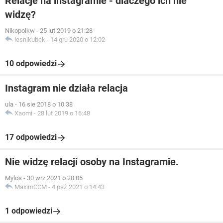
Relacje na instagramie - dlaczego ich nie
widzę?
Nikopolkw
-
25 lut 2019 o 21:28
lesnikubek
-
14 gru 2020 o 12:02
10 odpowiedzi
Instagram nie działa relacja
ula
-
16 sie 2018 o 10:38
Xaomi
-
28 lut 2019 o 16:48
17 odpowiedzi
Nie widzę relacji osoby na Instagramie.
Mylos
-
30 wrz 2021 o 20:05
MaximCCM
-
4 paź 2021 o 14:43
1 odpowiedzi