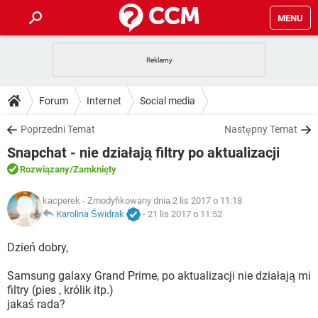
MENU
STRONA GŁÓWNA
YOUTUBE
TIKTOK
PORADY
Forum
Internet
Social media
GRY
WHATSAPP
PlayStation
TIKTOK
DO POBRANIA
Poprzedni Temat
Następny Temat
SPOTIFY
NETFLIX
GRY
WHATSAPP
Snapchat - nie działają filtry po aktualizacji
INSTAGRAM
ANDROID
FACEBOOK
TIKTOK
FORUM
SPOTIFY
NETFLIX
Rozwiązany
/Zamknięty
WINDOWS 10
GRY
WHATSAPP
INSTAGRAM
COVID-19
FACEBOOK
TIKTOK
ARTYKUŁY
kacperek
- Zmodyfikowany dnia 2 lis 2017 o 11:18
IOS
NETFLIX
WINDOWS 10
GRY
WHATSAPP
Karolina Świdrak
-
21 lis 2017 o 11:52
INSTAGRAM
COVID-19
FACEBOOK
TIKTOK
SPOTIFY
NETFLIX
Dzień dobry,
WINDOWS 10
GRY
WHATSAPP
INSTAGRAM
FACEBOOK
Samsung galaxy Grand Prime, po aktualizacji nie działają mi
SPOTIFY
NETFLIX
WINDOWS 10
filtry (pies , królik itp.)
INSTAGRAM
FACEBOOK
jakaś rada?