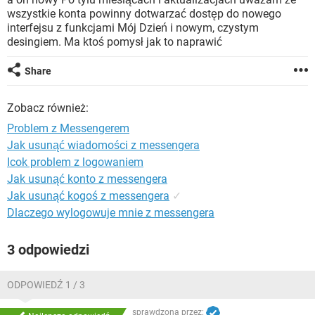
WINDOWS 10
wszystkie konta powinny dotwarzać dostęp do nowego
interfejsu z funkcjami Mój Dzień i nowym, czystym
desingiem. Ma ktoś pomysł jak to naprawić
Share
Zobacz również:
Problem z Messengerem
Jak usunąć wiadomości z messengera
Icok problem z logowaniem
Jak usunąć konto z messengera
Jak usunąć kogoś z messengera
✓
Dlaczego wylogowuje mnie z messengera
3 odpowiedzi
ODPOWIEDŹ 1 / 3
sprawdzona przez: