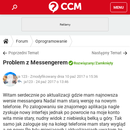
MENU
STRONA GŁÓWNA
YOUTUBE
TIKTOK
PORADY
Forum
Oprogramowanie
GRY
WHATSAPP
PlayStation
TIKTOK
DO POBRANIA
Poprzedni Temat
Następny Temat
SPOTIFY
NETFLIX
GRY
WHATSAPP
Problem z Messengerem
INSTAGRAM
ANDROID
FACEBOOK
TIKTOK
Rozwiązany
/Zamknięty
FORUM
SPOTIFY
NETFLIX
WINDOWS 10
GRY
WHATSAPP
ja 123
- Zmodyfikowany dnia 10 paź 2017 o 15:36
INSTAGRAM
COVID-19
FACEBOOK
TIKTOK
ARTYKUŁY
ja123 -
24 paź 2017 o 13:46
IOS
NETFLIX
WINDOWS 10
GRY
WHATSAPP
INSTAGRAM
COVID-19
FACEBOOK
TIKTOK
Witam serdecznie po aktualizacji gdzie mam najnowsza
SPOTIFY
NETFLIX
wersie messangera Nadal mam starą wersję na nowym
WINDOWS 10
GRY
WHATSAPP
telefonie. Po zalogowaniu sie znajomego aplikacja nagle
INSTAGRAM
FACEBOOK
zyskuje nowy interfejs jednak po powrocie na moje konto
SPOTIFY
NETFLIX
WINDOWS 10
wita mnie stary, nudny widok z niebieską belką u góry. Tak
INSTAGRAM
FACEBOOK
samo jak zaloguje się na kolegi telefonie mam stary wygląd
a on nowy Po tylu miesiącach i aktualizacjach uważam że