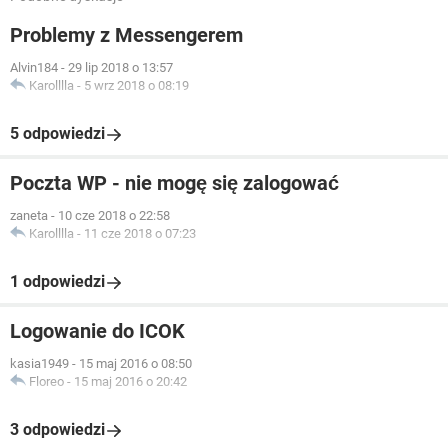
Problemy z Messengerem
Alvin184
-
29 lip 2018 o 13:57
Karolllla
-
5 wrz 2018 o 08:19
5 odpowiedzi
Poczta WP - nie mogę się zalogować
zaneta
-
10 cze 2018 o 22:58
Karolllla
-
11 cze 2018 o 07:23
1 odpowiedzi
Logowanie do ICOK
kasia1949
-
15 maj 2016 o 08:50
Floreo
-
15 maj 2016 o 20:42
3 odpowiedzi