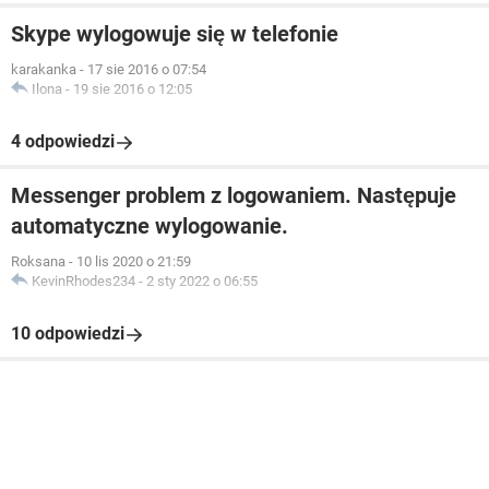
Skype wylogowuje się w telefonie
karakanka
-
17 sie 2016 o 07:54
Ilona
-
19 sie 2016 o 12:05
4 odpowiedzi
Messenger problem z logowaniem. Następuje
automatyczne wylogowanie.
Roksana
-
10 lis 2020 o 21:59
KevinRhodes234
-
2 sty 2022 o 06:55
10 odpowiedzi