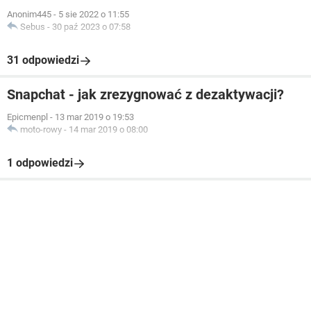
Anonim445
-
5 sie 2022 o 11:55
Sebus
-
30 paź 2023 o 07:58
31 odpowiedzi
Snapchat - jak zrezygnować z dezaktywacji?
Epicmenpl
-
13 mar 2019 o 19:53
moto-rowy
-
14 mar 2019 o 08:00
1 odpowiedzi