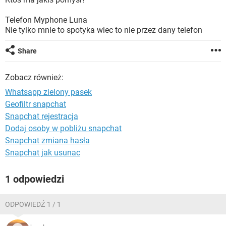
WINDOWS 10
Telefon Myphone Luna
Nie tylko mnie to spotyka wiec to nie przez dany telefon
Share
Zobacz również:
Whatsapp zielony pasek
Geofiltr snapchat
Snapchat rejestracja
Dodaj osoby w pobliżu snapchat
Snapchat zmiana hasła
Snapchat jak usunac
1 odpowiedzi
ODPOWIEDŹ 1 / 1