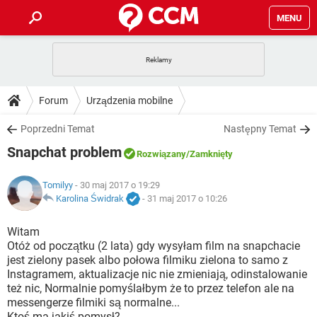
MENU
STRONA GŁÓWNA
YOUTUBE
TIKTOK
PORADY
Forum
Urządzenia mobilne
GRY
WHATSAPP
PlayStation
TIKTOK
DO POBRANIA
Poprzedni Temat
Następny Temat
SPOTIFY
NETFLIX
GRY
WHATSAPP
Snapchat problem
INSTAGRAM
ANDROID
FACEBOOK
TIKTOK
Rozwiązany
/Zamknięty
FORUM
SPOTIFY
NETFLIX
WINDOWS 10
GRY
WHATSAPP
Tomilyy
- 30 maj 2017 o 19:29
INSTAGRAM
COVID-19
FACEBOOK
TIKTOK
ARTYKUŁY
Karolina Świdrak
-
31 maj 2017 o 10:26
IOS
NETFLIX
WINDOWS 10
GRY
WHATSAPP
INSTAGRAM
COVID-19
FACEBOOK
TIKTOK
Witam
SPOTIFY
NETFLIX
Otóż od początku (2 lata) gdy wysyłam film na snapchacie
WINDOWS 10
GRY
WHATSAPP
jest zielony pasek albo połowa filmiku zielona to samo z
INSTAGRAM
FACEBOOK
Instagramem, aktualizacje nic nie zmieniają, odinstalowanie
SPOTIFY
NETFLIX
WINDOWS 10
też nic, Normalnie pomyślałbym że to przez telefon ale na
INSTAGRAM
FACEBOOK
messengerze filmiki są normalne...
Ktoś ma jakiś pomysł?