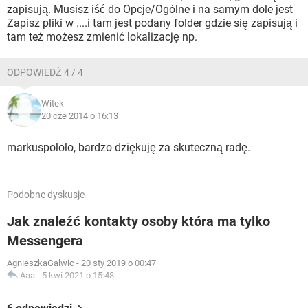
zapisują. Musisz iść do Opcje/Ogólne i na samym dole jest
Zapisz pliki w ....i tam jest podany folder gdzie się zapisują i
tam też możesz zmienić lokalizację np.
ODPOWIEDŹ 4 / 4
Witek
20 cze 2014 o 16:13
markuspololo, bardzo dziękuję za skuteczną radę.
Podobne dyskusje
Jak znaleźć kontakty osoby która ma tylko
Messengera
AgnieszkaGalwic
-
20 sty 2019 o 00:47
Aaa
-
5 kwi 2021 o 15:48