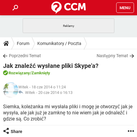
MENU
STRONA GŁÓWNA
YOUTUBE
TIKTOK
PORADY
Forum
Komunikatory / Poczta
GRY
WHATSAPP
PlayStation
TIKTOK
DO POBRANIA
Poprzedni Temat
Następny Temat
SPOTIFY
NETFLIX
GRY
WHATSAPP
Jak znaleźć wysłane pliki Skype'a?
INSTAGRAM
ANDROID
FACEBOOK
TIKTOK
FORUM
SPOTIFY
NETFLIX
Rozwiązany
/Zamknięty
WINDOWS 10
GRY
WHATSAPP
INSTAGRAM
COVID-19
FACEBOOK
TIKTOK
ARTYKUŁY
IOS
Witek
- 18 cze 2014 o 11:24
NETFLIX
WINDOWS 10
GRY
WHATSAPP
Witek -
20 cze 2014 o 16:13
INSTAGRAM
COVID-19
FACEBOOK
TIKTOK
SPOTIFY
NETFLIX
Siemka, koleżanka mi wysłała pliki i mogę je otworzyć jak je
WINDOWS 10
GRY
WHATSAPP
wysyła, ale jak już je zamknę to nie wiem jak je odnaleźć i
INSTAGRAM
FACEBOOK
gdzie są. Co zrobić?
SPOTIFY
NETFLIX
WINDOWS 10
INSTAGRAM
FACEBOOK
Share