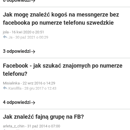
6 odpowiedzi
Jak mogę znaleźć kogoś na messngerze bez
facebooka po numerze telefonu szwedzkie
jola
-
16 kwi 2020 o 20:51
Ja
-
30 paź 2021 o 00:29
3 odpowiedzi
Facebook - jak szukać znajomych po numerze
telefonu?
Misialinka
-
22 wrz 2016 o 14:29
Karolllla
-
28 gru 2017 o 12:43
4 odpowiedzi
Jak znaleźć fajną grupę na FB?
arleta_z_chin
-
31 paź 2014 o 07:00