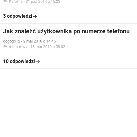
Karolllla
-
31 paź 2014 o 15:23
3 odpowiedzi
Jak znaleźć użytkownika po numerze telefonu
gogogo12
-
2 maj 2018 o 14:45
moto-rowy
-
18 mar 2019 o 08:02
10 odpowiedzi