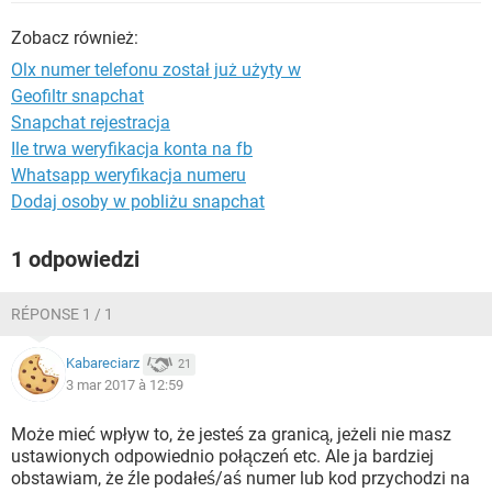
WINDOWS 10
Zobacz również:
Olx numer telefonu został już użyty w
Geofiltr snapchat
Snapchat rejestracja
Ile trwa weryfikacja konta na fb
Whatsapp weryfikacja numeru
Dodaj osoby w pobliżu snapchat
1 odpowiedzi
RÉPONSE 1 / 1
Kabareciarz
21
3 mar 2017 à 12:59
Może mieć wpływ to, że jesteś za granicą, jeżeli nie masz
ustawionych odpowiednio połączeń etc. Ale ja bardziej
obstawiam, że źle podałeś/aś numer lub kod przychodzi na