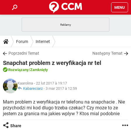
MENU
STRONA GŁÓWNA
YOUTUBE
TIKTOK
PORADY
Forum
Internet
GRY
WHATSAPP
PlayStation
TIKTOK
DO POBRANIA
Poprzedni Temat
Następny Temat
SPOTIFY
NETFLIX
GRY
WHATSAPP
Snapchat problem z weryfikacja nr tel
INSTAGRAM
ANDROID
FACEBOOK
TIKTOK
FORUM
SPOTIFY
NETFLIX
Rozwiązany
/Zamknięty
WINDOWS 10
GRY
WHATSAPP
INSTAGRAM
COVID-19
FACEBOOK
TIKTOK
ARTYKUŁY
IOS
Kaarolina
- 22 lut 2017 à 19:17
NETFLIX
WINDOWS 10
GRY
WHATSAPP
Kabareciarz
-
3 mar 2017 à 12:59
INSTAGRAM
COVID-19
FACEBOOK
TIKTOK
SPOTIFY
NETFLIX
Mam problem z weryfikacja nr telefonu na snapchacie . Nie
WINDOWS 10
GRY
WHATSAPP
przychodzi mi kod dlugo trzeba czekac? Czy moze to ze
INSTAGRAM
FACEBOOK
jestem za granica ma jakies wplyw ? Ktos mial podobnie
SPOTIFY
NETFLIX
WINDOWS 10
INSTAGRAM
FACEBOOK
Share