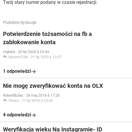
Twój stary numer podany w czasie rejestracji.
Podobne dyskusje
Potwierdzenie tożsamości na fb a
zablokowanie konta
Izqbela
-
20 lip 2020 à 23:44
MaximCCM
-
21 lip 2020 à 10:37
1 odpowiedzi
Nie mogę zweryfikować konta na OLX
RobertBulas
-
26 maj 2018 à 17:28
Floreo
-
11 lip 2018 à 10:43
4 odpowiedzi
Weryfikacja wieku Na Instagramie- ID