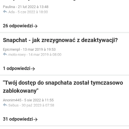
Paulina
-
21 lut 2022 à 13:48
Ada
-
5 cze 2022 à 18:00
26 odpowiedzi
Snapchat - jak zrezygnować z dezaktywacji?
Epicmenpl
-
13 mar 2019 à 19:53
moto-rowy
-
14 mar 2019 à 08:00
1 odpowiedzi
"Twój dostęp do snapchata został tymczasowo
zablokowany"
Anonim445
-
5 sie 2022 à 11:55
Sebus
-
30 paź 2023 à 07:58
31 odpowiedzi