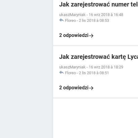
Jak zarejestrować numer te
ukaszMaryniak
-
16 wrz 2018 à 16:48
Floreo
-
2 lis 2018 à 08:53
2 odpowiedzi
Jak zarejestrować kartę Lyc
ukaszMaryniak
-
16 wrz 2018 à 18:29
Floreo
-
2 lis 2018 à 08:51
2 odpowiedzi