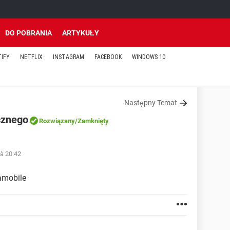
DO POBRANIA
ARTYKUŁY
TIFY
NETFLIX
INSTAGRAM
FACEBOOK
WINDOWS 10
Następny Temat
cznego
Rozwiązany
/Zamknięty
 à 20:42
amobile