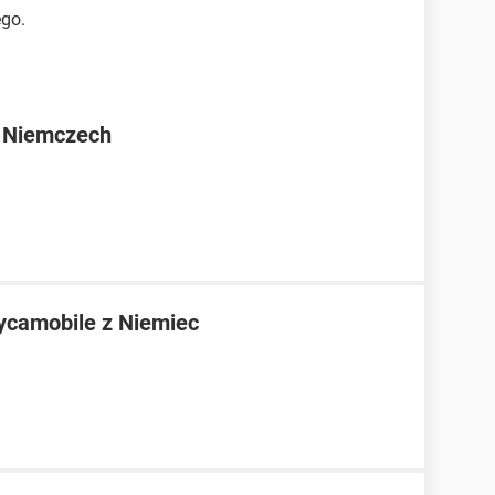
ego.
w Niemczech
ycamobile z Niemiec