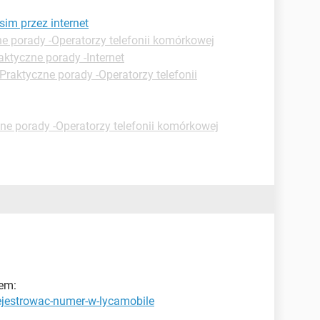
sim przez internet
e porady -Operatorzy telefonii komórkowej
aktyczne porady -Internet
Praktyczne porady -Operatorzy telefonii
ne porady -Operatorzy telefonii komórkowej
sem:
rejestrowac-numer-w-lycamobile