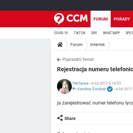
FORUM
PORADY
COVID-19
TIKTOK
GRY
WHATSAPP
SPO
Forum
Internet
Poprzedni Temat
Rejestracja numeru telefoni
1967anna
- 6 lut 2017 à 14:53
Karolina Świdrak
-
6 lut 2017
ja zarejestrować numer telefonu lyc
Share