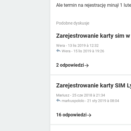
Ale termin na rejestrację minął 1 lut
Podobne dyskusje
Zarejestrowanie karty sim 
Wera
-
13 lis 2019 à 12:32
Wera
-
15 lis 2019 à 19:26
2 odpowiedzi
Zarejestrowanie karty SIM L
Mariusz
-
25 cze 2018 à 21:34
markuspololo
-
21 sty 2019 à 08:04
16 odpowiedzi