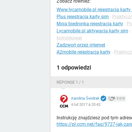
Zobacz również:
Www.lycamobile.pl rejestracja karty 
Plus rejestracja karty sim
-
Praktyczn
Moja biedronka rejestracja karty
-
Pr
Lycamobile.pl aktywacja karty sim
-
komórkowej
Zadzwoń przez internet
-
A2mobile rejestracja karty
-
Praktycz
1 odpowiedzi
RÉPONSE 1 / 1
Karolina Świdrak
9 019
6 lut 2017 à 20:42
Instrukcję znajdziesz pod tym adre
https://pl.ccm.net/faq/9727-jak-za