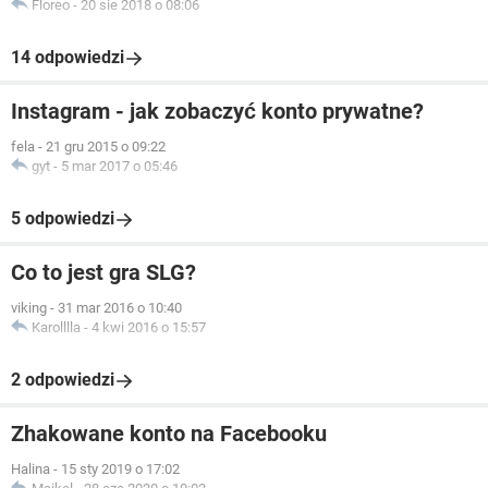
Floreo
-
20 sie 2018 o 08:06
14 odpowiedzi
Instagram - jak zobaczyć konto prywatne?
fela
-
21 gru 2015 o 09:22
gyt
-
5 mar 2017 o 05:46
5 odpowiedzi
Co to jest gra SLG?
viking
-
31 mar 2016 o 10:40
Karolllla
-
4 kwi 2016 o 15:57
2 odpowiedzi
Zhakowane konto na Facebooku
Halina
-
15 sty 2019 o 17:02