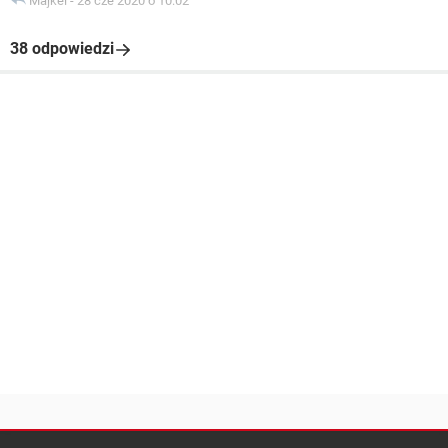
Majkel
-
28 cze 2020 o 10:02
38 odpowiedzi