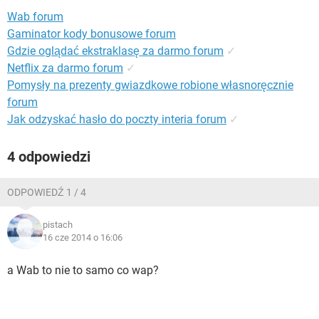
WINDOWS 10
Wab forum
Gaminator kody bonusowe forum
Gdzie oglądać ekstraklasę za darmo forum
✓
Netflix za darmo forum
✓
Pomysły na prezenty gwiazdkowe robione własnoręcznie
forum
Jak odzyskać hasło do poczty interia forum
✓
4 odpowiedzi
ODPOWIEDŹ 1 / 4
pistach
16 cze 2014 o 16:06
a Wab to nie to samo co wap?