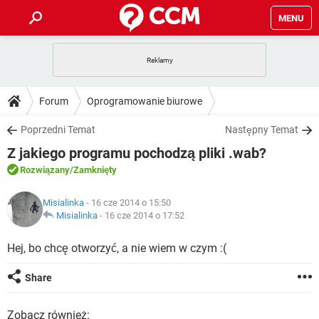
MENU
STRONA GŁÓWNA
YOUTUBE
TIKTOK
PORADY
Forum
Oprogramowanie biurowe
GRY
WHATSAPP
PlayStation
TIKTOK
DO POBRANIA
Poprzedni Temat
Następny Temat
SPOTIFY
NETFLIX
GRY
WHATSAPP
Z jakiego programu pochodzą pliki .wab?
INSTAGRAM
ANDROID
FACEBOOK
TIKTOK
FORUM
SPOTIFY
NETFLIX
Rozwiązany
/Zamknięty
WINDOWS 10
GRY
WHATSAPP
INSTAGRAM
COVID-19
FACEBOOK
TIKTOK
ARTYKUŁY
IOS
Misialinka
- 16 cze 2014 o 15:50
NETFLIX
WINDOWS 10
GRY
WHATSAPP
Misialinka
-
16 cze 2014 o 17:52
INSTAGRAM
COVID-19
FACEBOOK
TIKTOK
SPOTIFY
NETFLIX
Hej, bo chcę otworzyć, a nie wiem w czym :(
WINDOWS 10
GRY
WHATSAPP
INSTAGRAM
FACEBOOK
SPOTIFY
NETFLIX
Share
WINDOWS 10
INSTAGRAM
FACEBOOK
Zobacz również: