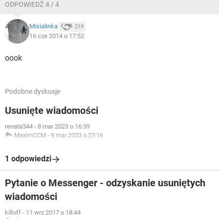
ODPOWIEDŹ 4 / 4
Misialinka
219
16 cze 2014 o 17:52
oook
Podobne dyskusje
Usunięte wiadomości
renata344
-
8 mar 2023 o 16:39
MaximCCM
-
9 mar 2023 o 23:16
1 odpowiedzi
Pytanie o Messenger - odzyskanie usuniętych
wiadomości
killoff
-
11 wrz 2017 o 18:44